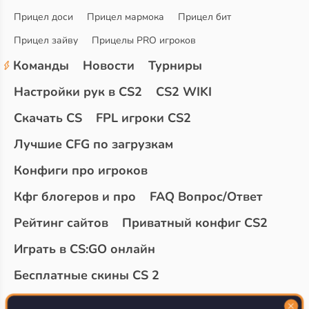
Прицел доси
Прицел мармока
Прицел бит
Прицел зайву
Прицелы PRO игроков
Команды
Новости
Турниры
Настройки рук в CS2
CS2 WIKI
Скачать CS
FPL игроки CS2
Лучшие CFG по загрузкам
Конфиги про игроков
Кфг блогеров и про
FAQ Вопрос/Ответ
Рейтинг сайтов
Приватный конфиг CS2
Играть в CS:GO онлайн
Бесплатные скины CS 2
Топ сайтов с халявой КС 2
О проекте