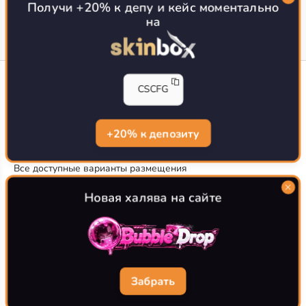
Получи +20% к депу и кейс моментально
на
CS-CONFIG
CSCFG
Конфиги игроков CS2
CS-CONFIG.com © 2020-2026 г.
Политика конфиденциальности
+20% к депозиту
РЕКЛАМА НА САЙТЕ
Все доступные варианты размещения
Согласие на обработку данных
О CS-CONFIG.COM
Новая халява на сайте
CFG pro CS 2 - именно это мы и размещаем на нашем
проекте, иными словами мы предоставляем пользователям
актуальные
конфиги про игроков кс2
. Также вы сможете
самостоятельно поделиться своими настройками с другими
пользователями
Забрать
Разработка сайта
WebZapusk.ru