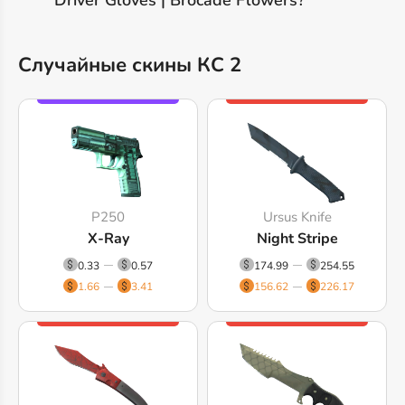
Случайные скины КС 2
P250
Ursus Knife
X-Ray
Night Stripe
0.33
0.57
174.99
254.55
1.66
3.41
156.62
226.17