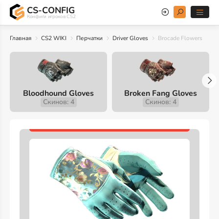
CS-CONFIG
Конфиги игроков CS2
Главная
CS2 WIKI
Перчатки
Driver Gloves
Brocade Flowers
Bloodhound Gloves
Broken Fang Gloves
Скинов: 4
Скинов: 4