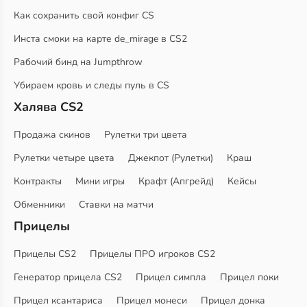
Как сохранить свой конфиг CS
Инста смоки на карте de_mirage в CS2
Рабочий бинд на Jumpthrow
Убираем кровь и следы пуль в CS
Халява CS2
Продажа скинов
Рулетки три цвета
Рулетки четыре цвета
Джекпот (Рулетки)
Краш
Контракты
Мини игры
Крафт (Апгрейд)
Кейсы
Обменники
Ставки на матчи
Прицелы
Прицелы CS2
Прицелы ПРО игроков CS2
Генератор прицела CS2
Прицел симпла
Прицел поки
Прицел ксантариса
Прицел монеси
Прицел донка