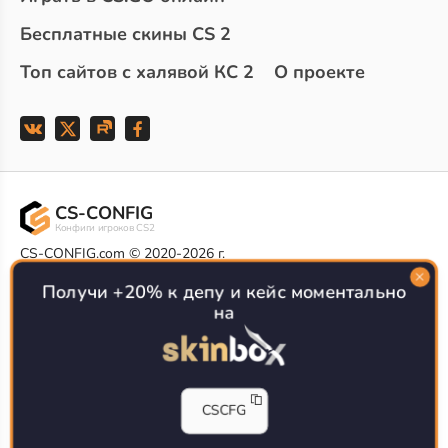
Бесплатные скины CS 2
Топ сайтов с халявой КС 2
О проекте
CS-CONFIG
Конфиги игроков CS2
CS-CONFIG.com © 2020-2026 г.
Политика конфиденциальности
Получи +20% к депу и кейс моментально
РЕКЛАМА НА САЙТЕ
на
Все доступные варианты размещения
Согласие на обработку данных
О CS-CONFIG.COM
CFG pro CS 2 - именно это мы и размещаем на нашем
CSCFG
проекте, иными словами мы предоставляем пользователям
актуальные
конфиги про игроков кс2
. Также вы сможете