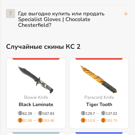
?
Где выгодно купить или продать
Specialist Gloves | Chocolate
Chesterfield?
Случайные скины КС 2
Bowie Knife
Paracord Knife
Black Laminate
Tiger Tooth
62.29
107.83
129.7
137.02
82.98
193.46
153.8
293.75