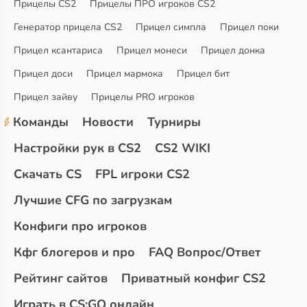
Прицелы CS2
Прицелы ПРО игроков CS2
Генератор прицела CS2
Прицел симпла
Прицел поки
Прицел ксантариса
Прицел монеси
Прицел донка
Прицел доси
Прицел мармока
Прицел бит
Прицел зайву
Прицелы PRO игроков
Команды
Новости
Турниры
Настройки рук в CS2
CS2 WIKI
Скачать CS
FPL игроки CS2
Лучшие CFG по загрузкам
Конфиги про игроков
Кфг блогеров и про
FAQ Вопрос/Ответ
Рейтинг сайтов
Приватный конфиг CS2
Играть в CS:GO онлайн