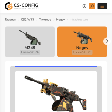
CS-CONFIG
Конфиги игроков CS2
Главная
CS2 WIKI
Тяжелое
Negev
Infrastructure
M249
Negev
Скинов: 26
Скинов: 25