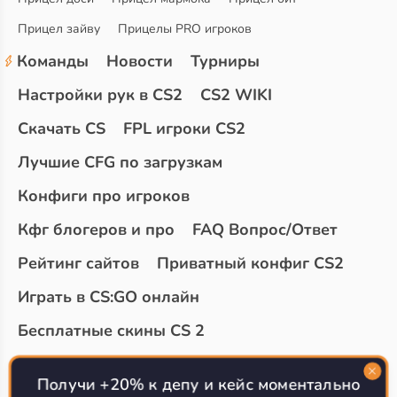
Прицел зайву
Прицелы PRO игроков
Команды
Новости
Турниры
Настройки рук в CS2
CS2 WIKI
Скачать CS
FPL игроки CS2
Лучшие CFG по загрузкам
Конфиги про игроков
Кфг блогеров и про
FAQ Вопрос/Ответ
Рейтинг сайтов
Приватный конфиг CS2
Играть в CS:GO онлайн
Бесплатные скины CS 2
Топ сайтов с халявой КС 2
О проекте
Получи +20% к депу и кейс моментально