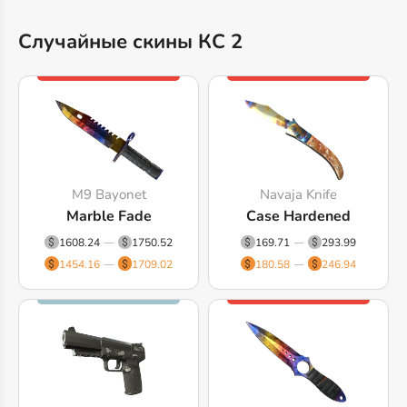
Случайные скины КС 2
M9 Bayonet
Navaja Knife
Marble Fade
Case Hardened
1608.24
1750.52
169.71
293.99
1454.16
1709.02
180.58
246.94