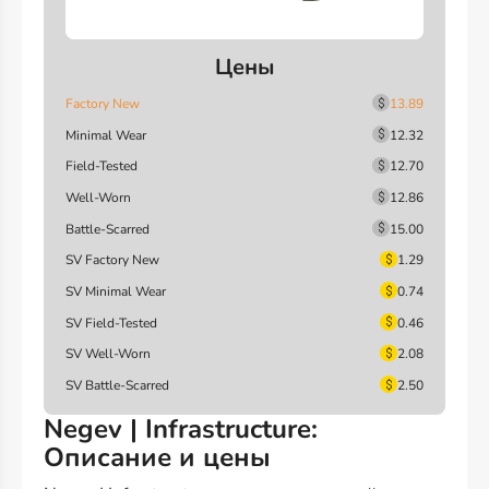
Цены
Factory New
13.89
Minimal Wear
12.32
Field-Tested
12.70
Well-Worn
12.86
Battle-Scarred
15.00
SV Factory New
1.29
SV Minimal Wear
0.74
SV Field-Tested
0.46
SV Well-Worn
2.08
SV Battle-Scarred
2.50
Negev | Infrastructure:
Описание и цены