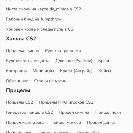
Инста смоки на карте de_mirage в CS2
Рабочий бинд на Jumpthrow
Убираем кровь и следы пуль в CS
Халява CS2
Продажа скинов
Рулетки три цвета
Рулетки четыре цвета
Джекпот (Рулетки)
Краш
Контракты
Мини игры
Крафт (Апгрейд)
Кейсы
Обменники
Ставки на матчи
Прицелы
Прицелы CS2
Прицелы ПРО игроков CS2
Генератор прицела CS2
Прицел симпла
Прицел поки
Прицел ксантариса
Прицел монеси
Прицел донка
Прицел доси
Прицел мармока
Прицел бит