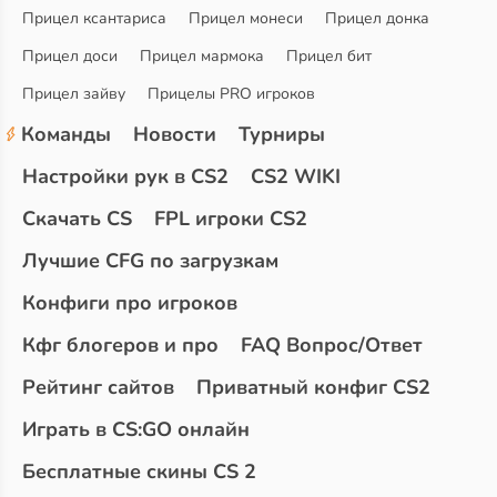
Прицел ксантариса
Прицел монеси
Прицел донка
Прицел доси
Прицел мармока
Прицел бит
Прицел зайву
Прицелы PRO игроков
Команды
Новости
Турниры
Настройки рук в CS2
CS2 WIKI
Скачать CS
FPL игроки CS2
Лучшие CFG по загрузкам
Конфиги про игроков
Кфг блогеров и про
FAQ Вопрос/Ответ
Рейтинг сайтов
Приватный конфиг CS2
Играть в CS:GO онлайн
Бесплатные скины CS 2