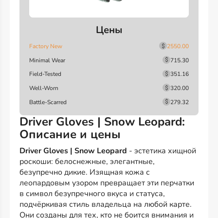
Цены
Factory New
2550.00
Minimal Wear
715.30
Field-Tested
351.16
Well-Worn
320.00
Battle-Scarred
279.32
Driver Gloves | Snow Leopard:
Описание и цены
Driver Gloves | Snow Leopard
- эстетика хищной
роскоши: белоснежные, элегантные,
безупречно дикие. Изящная кожа с
леопардовым узором превращает эти перчатки
в символ безупречного вкуса и статуса,
подчёркивая стиль владельца на любой карте.
Они созданы для тех, кто не боится внимания и