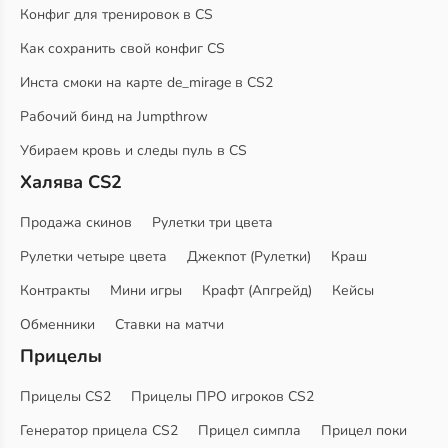
Конфиг для тренировок в CS
Как сохранить свой конфиг CS
Инста смоки на карте de_mirage в CS2
Рабочий бинд на Jumpthrow
Убираем кровь и следы пуль в CS
Халява CS2
Продажа скинов
Рулетки три цвета
Рулетки четыре цвета
Джекпот (Рулетки)
Краш
Контракты
Мини игры
Крафт (Апгрейд)
Кейсы
Обменники
Ставки на матчи
Прицелы
Прицелы CS2
Прицелы ПРО игроков CS2
Генератор прицела CS2
Прицел симпла
Прицел поки