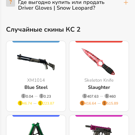
?
Где выгодно купить или продать
Driver Gloves | Snow Leopard?
Случайные скины КС 2
XM1014
Skeleton Knife
Blue Steel
Slaughter
0.04
0.23
407.63
460
46.74
223.87
416.64
515.89