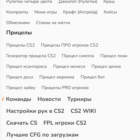
Рулетки четыре цвета
Джекпот (Рулетки)
Краш
Контракты
Мини игры
Крафт (Апгрейд)
Кейсы
Обменники
Ставки на матчи
Прицелы
Прицелы CS2
Прицелы ПРО игроков CS2
Генератор прицела CS2
Прицел симпла
Прицел поки
Прицел ксантариса
Прицел монеси
Прицел донка
Прицел доси
Прицел мармока
Прицел бит
Прицел зайву
Прицелы PRO игроков
Команды
Новости
Турниры
Настройки рук в CS2
CS2 WIKI
Скачать CS
FPL игроки CS2
Лучшие CFG по загрузкам