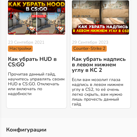
23 Сентября 2021
29 Сентября 2023
Настройки
Counter-Strike 2
Как убрать HUD в
Как убрать надпись
CS:GO
в левом нижнем
углу в КС 2
Прочитав данный гайд,
научитесь управлять своим
Если вам мозолит глаза
HUD в CS:GO. Отключать
надпись в левом нижнем
или включать по
углу в CS2, то её очень
надобности
легко скрыть, вам нужно
лишь прочесть данный
гайд
Конфигурации