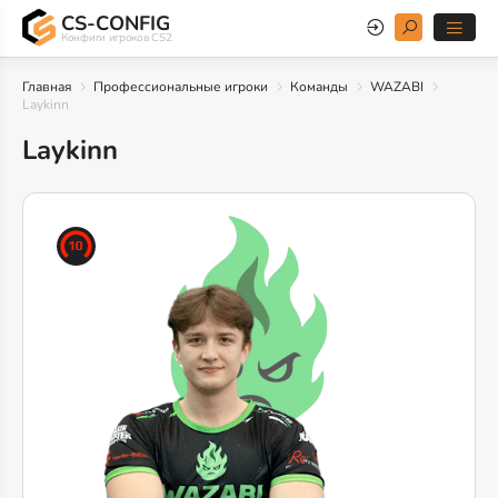
CS-CONFIG
Конфиги игроков CS2
Главная
Профессиональные игроки
Команды
WAZABI
Laykinn
Laykinn