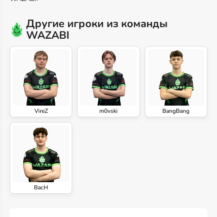
Другие игроки из команды
WAZABI
VireZ
m0vski
BangBang
BacH