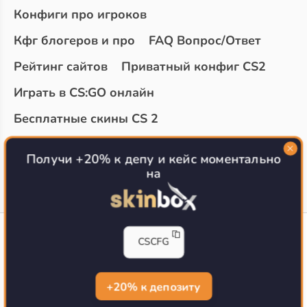
Конфиги про игроков
Кфг блогеров и про
FAQ Вопрос/Ответ
Рейтинг сайтов
Приватный конфиг CS2
Играть в CS:GO онлайн
Бесплатные скины CS 2
Топ сайтов с халявой КС 2
О проекте
Получи +20% к депу и кейс моментально
на
CS-CONFIG
CSCFG
Конфиги игроков CS2
CS-CONFIG.com © 2020-2026 г.
Политика конфиденциальности
+20% к депозиту
РЕКЛАМА НА САЙТЕ