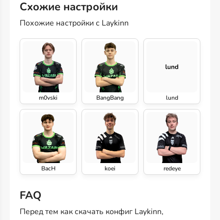
Схожие настройки
Похожие настройки с Laykinn
m0vski
BangBang
lund
BacH
koei
redeye
FAQ
Перед тем как скачать конфиг Laykinn,