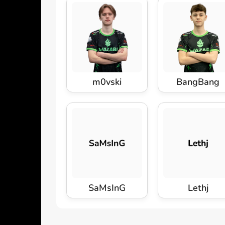
m0vski
BangBang
SaMsInG
Lethj