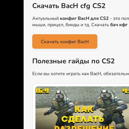
Скачать BacH cfg CS2
Актуальный
конфиг BacH для CS2
- это по
мыши, прицел, бинды и тд. Скачать
бач кфг
Скачать конфиг BacH
Полезные гайды по CS2
Если вы хотите играть как BacH, обязатель