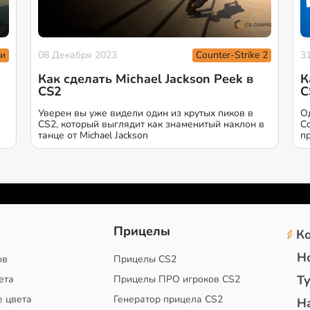
и
Counter-Strike 2
08 Декабря 2023
3
Как сделать Michael Jackson Peek в
К
CS2
C
Уверен вы уже видели один из крутых пиков в
О
CS2, который выглядит как знаменитый наклон в
C
танце от Michael Jackson
п
2
Прицелы
К
Н
ов
Прицелы CS2
Т
ета
Прицелы ПРО игроков CS2
е цвета
Генератор прицела CS2
Н