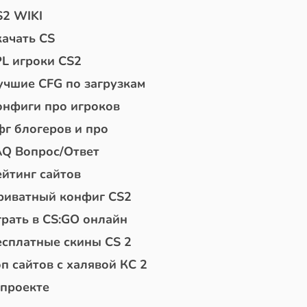
S2 WIKI
качать CS
PL игроки CS2
учшие CFG по загрузкам
онфиги про игроков
фг блогеров и про
AQ Вопрос/Ответ
ейтинг сайтов
риватный конфиг CS2
грать в CS:GO онлайн
есплатные скины CS 2
п сайтов с халявой КС 2
 проекте