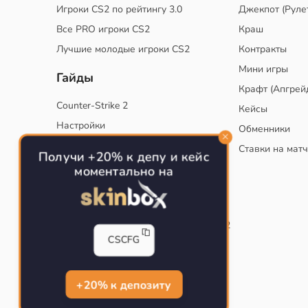
Игроки CS2 по рейтингу 3.0
Джекпот (Руле
Все PRO игроки CS2
Краш
Лучшие молодые игроки CS2
Контракты
Мини игры
Гайды
Крафт (Апгрей
Counter-Strike 2
Кейсы
Настройки
Обменники
Руководство
Ставки на мат
Получи +20% к депу и кейс
Тактики
моментально на
Конфиг для тренировок в CS
Как сохранить свой конфиг CS
Инста смоки на карте de_mirage в CS2
CSCFG
Рабочий бинд на Jumpthrow
Убираем кровь и следы пуль в CS
+20% к депозиту