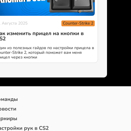
Counter-Strike 2
1 Августа 2025
ак изменить прицел на кнопки в
S2
дин из полезных гайдов по настройки прицела в
ounter-Strike 2, который поможет вам меня
рицел через кнопки
оманды
овости
урниры
астройки рук в CS2