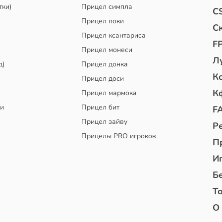
тки)
Прицел симпла
C
Прицел поки
С
Прицел ксантариса
F
Прицел монеси
Л
д)
Прицел донка
К
Прицел доси
К
Прицел мармока
чи
Прицел бит
F
Прицел зайву
Р
Прицелы PRO игроков
П
И
Б
То
О