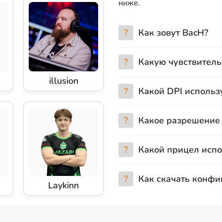
ниже.
?
Как зовут BacH?
?
Какую чувствитель
illusion
?
Какой DPI использ
?
Какое разрешение 
?
Какой прицел испо
?
Как скачать конфи
Laykinn