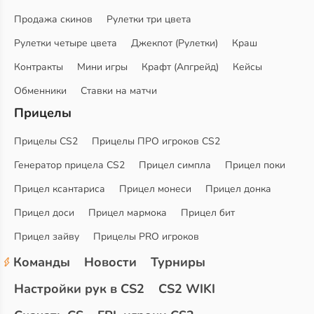
Продажа скинов
Рулетки три цвета
Рулетки четыре цвета
Джекпот (Рулетки)
Краш
Контракты
Мини игры
Крафт (Апгрейд)
Кейсы
Обменники
Ставки на матчи
Прицелы
Прицелы CS2
Прицелы ПРО игроков CS2
Генератор прицела CS2
Прицел симпла
Прицел поки
Прицел ксантариса
Прицел монеси
Прицел донка
Прицел доси
Прицел мармока
Прицел бит
Прицел зайву
Прицелы PRO игроков
Команды
Новости
Турниры
Настройки рук в CS2
CS2 WIKI