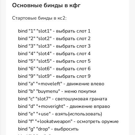
Основные бинды в кфг
Стартовые бинды в кс2:
bind "1" "slot1" - выбрать слот 1
bind "2" "slot2" - выбрать слот 2
bind "3" "slot3" - выбрать слот 3
bind "4" "slot4" - выбрать слот 4
bind "5" "slot5" - выбрать слот 5
bind "6" "slot6" - выбрать слот 6
bind "9" "slot9" - выбрать слот 9
bind "a" "+moveleft" - движение влево
bind "b" "buymenu" - меню покупки
bind "c" "slot7" - светошумовая граната
bind "d" "+moveright" - движение вправо
bind "e" "+use" - взять(использовать)
bind "f" "+lookatweapon" - осмотреть оружие
bind "g" "drop" - выбросить