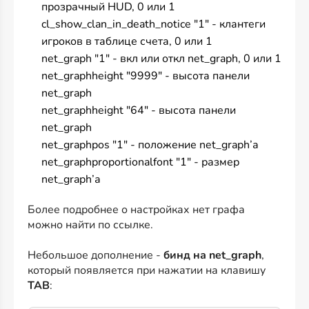
прозрачный HUD, 0 или 1
cl_show_clan_in_death_notice "1" - клантеги
игроков в таблице счета, 0 или 1
net_graph "1" - вкл или откл net_graph, 0 или 1
net_graphheight "9999" - высота панели
net_graph
net_graphheight "64" - высота панели
net_graph
net_graphpos "1" - положение net_graph’а
net_graphproportionalfont "1" - размер
net_graph’а
Более подробнее о настройках нет графа
можно найти по
ссылке
.
Небольшое дополнение -
бинд на net_graph
,
который появляется при нажатии на клавишу
TAB
: