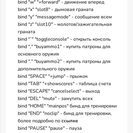
bind "w" "+forward" - движение вперед
bind "x" "slot8" - дымовая граната
bind "y" "messagemode" - сообщение всем
bind "z" "slot10" - молотов/зажигательная
граната
bind "`" "toggleconsole" - открыть консоль
bind "," "buyammo1" - купить патроны для
основного оружия
bind "." "buyammo2" - купить патроны для
дополнительного оружия
bind "SPACE" "+jump" - прыжок
bind "TAB" "+showscores" - таблица счета
bind "ESCAPE" "cancelselect" - выход
bind "DEL" "mute" - замутить всех
bind "HOME" "mainpos" бинд для тренировки
bind "END" "noclip" - бинд для тренировки,
более подробно по
ссылке
bind "PAUSE" "pause" - пауза