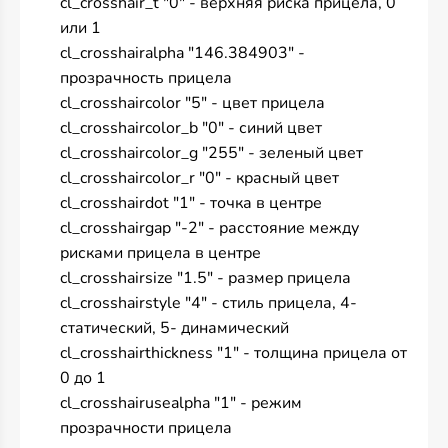
cl_crosshair_t "0" - верхняя риска прицела, 0
или 1
cl_crosshairalpha "146.384903" -
прозрачность прицела
cl_crosshaircolor "5" - цвет прицела
cl_crosshaircolor_b "0" - синий цвет
cl_crosshaircolor_g "255" - зеленый цвет
cl_crosshaircolor_r "0" - красный цвет
cl_crosshairdot "1" - точка в центре
cl_crosshairgap "-2" - расстояние между
рисками прицела в центре
cl_crosshairsize "1.5" - размер прицела
cl_crosshairstyle "4" - стиль прицела, 4-
статический, 5- динамический
cl_crosshairthickness "1" - толщина прицела от
0 до 1
cl_crosshairusealpha "1" - режим
прозрачности прицела