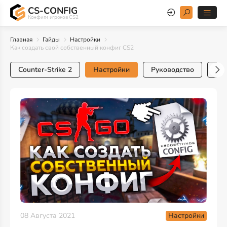
CS-CONFIG
Конфиги игроков CS2
Главная
Гайды
Настройки
Как создать свой собственный конфиг CS2
Counter-Strike 2
Настройки
Руководство
Тр
Настройки
08 Августа 2021