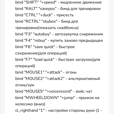
bind "SHIFT" "+speed" - медленное движение
bind "RALT" "savepos" - бинд для тренировки
bind "CTRL" "+duck" - присесть
bind "RCTRL" "skybox" - бинд для
тренировки(показать скайбоксы)
bind "F3" "autobuy" - автозакупка снаряжения
bind "F4" "rebuy" - купить заново предыдущее
bind "F6" "save quick" - быстрое
сохранение(для операций)
bind "F7" "load quick" - быстрая загрузка(для
операций)
bind "MOUSE1" "+attack" - огонь
bind "MOUSE2" "+attack2" - альтернативный
огонь/зум
bind "MOUSE5" "+voicerecord" - войс чат
bind "MWHEELDOWN" "+jump" - прыжок на
колесико (вниз)
cl_righthand "1" - настройки стороны руки (1 -