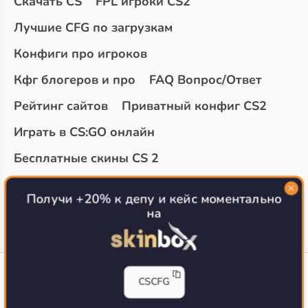
Скачать CS
FPL игроки CS2
Лучшие CFG по загрузкам
Конфиги про игроков
Кфг блогеров и про
FAQ Вопрос/Ответ
Рейтинг сайтов
Приватный конфиг CS2
Играть в CS:GO онлайн
Бесплатные скины CS 2
Топ сайтов с халявой КС 2
О проекте
Получи +20% к депу и кейс моментально
на
CS-CONFIG
CSCFG
Конфиги игроков CS2