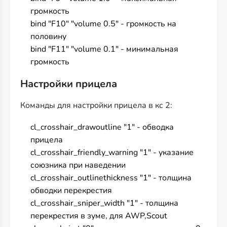
громкость
bind "F10" "volume 0.5" - громкость на
половину
bind "F11" "volume 0.1" - минимальная
громкость
Настройки прицела
Команды для настройки прицела в кс 2:
cl_crosshair_drawoutline "1" - обводка
прицела
cl_crosshair_friendly_warning "1" - указание
союзника при наведении
cl_crosshair_outlinethickness "1" - толщина
обводки перекрестия
cl_crosshair_sniper_width "1" - толщина
перекрестия в зуме, для AWP,Scout