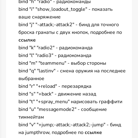
bind "h" "radio" - радиокоманды
bind "i" "show_loadout_toggle" - показать
ваше снаряжение
bind "j" "-attack;-attack2" - бинд для точного
броска гранаты с двух кнопок, подробнее по
ссылке
bind "k" "radio2" - радиокоманда
bind "l" "radio3" - радиокоманда
bind "m" "teammenu" - выбор стороны
bind "q" "lastinv" - смена оружия на последнее
выбранное
bind "r" "+reload" - перезарядка
bind "s" "+back" - движение назад
bind "t" "+spray_menu" нарисовать граффити
bind "u" "messagemode2" - сообщение
тиммейтам
bind "v" "+jump;-attack;-attack2;-jump" - бинд
на jumpthrow, подробнее по
ссылке