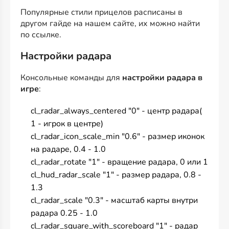
Популярные стили прицелов расписаны в
другом гайде на нашем сайте, их можно найти
по
ссылке
.
Настройки радара
Консольные команды для
настройки радара в
игре
:
cl_radar_always_centered "0" - центр радара(
1 - игрок в центре)
cl_radar_icon_scale_min "0.6" - размер иконок
на радаре, 0.4 - 1.0
cl_radar_rotate "1" - вращение радара, 0 или 1
cl_hud_radar_scale "1" - размер радара, 0.8 -
1.3
cl_radar_scale "0.3" - масштаб карты внутри
радара 0.25 - 1.0
cl_radar_square_with_scoreboard "1" - радар