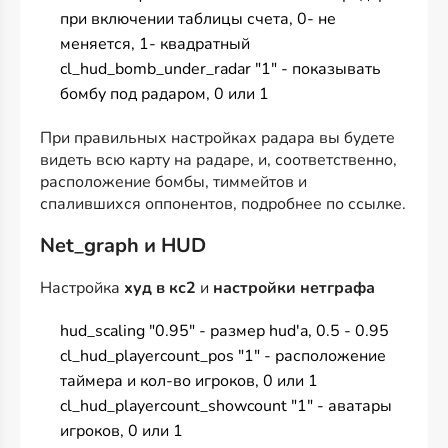
при включении таблицы счета, 0- не
меняется, 1- квадратный
cl_hud_bomb_under_radar "1" - показывать
бомбу под радаром, 0 или 1
При правильных настройках радара вы будете
видеть всю карту на радаре, и, соответственно,
расположение бомбы, тиммейтов и
спалившихся оппонентов, подробнее по
ссылке
.
Net_graph и HUD
Настройка
худ в кс2
и
настройки нетграфа
hud_scaling "0.95" - размер hud'a, 0.5 - 0.95
cl_hud_playercount_pos "1" - расположение
таймера и кол-во игроков, 0 или 1
cl_hud_playercount_showcount "1" - аватары
игроков, 0 или 1