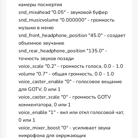
камеры посмертия
snd_mixahead "0.05" - звуковой буфер
snd_musicvolume "0.000000" - громкость
музыки в меню
snd_front_headphone_position "45.0" - создает
объемное звучание
snd_rear_headphone_position "135.0" -
точность звуков позади
voice_scale "0.2" - громкость голоса, 0.0 - 1.0
volume "0.7" - общая громкость, 0.0 - 1.0
voice_caster_enable "0" - голосовое вещание
для GOTV, 0 или 1
voice_caster_scale "0" - громкость GOTV
комментатора, 0 или 1
voice_enable "1" - вкл или откл голосовой чат,
0 или 1
voice_mixer_boost "0" - усиливает звука
микрофона для окружающих