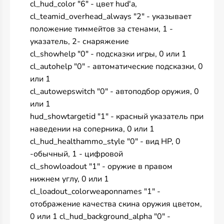
cl_hud_color "6" - цвет hud'a,
cl_teamid_overhead_always "2" - указывает
положение тиммейтов за стенами, 1 -
указатель, 2- снаряжение
cl_showhelp "0" - подсказки игры, 0 или 1
cl_autohelp "0" - автоматические подсказки, 0
или 1
cl_autowepswitch "0" - автоподбор оружия, 0
или 1
hud_showtargetid "1" - красный указатель при
наведении на соперника, 0 или 1
cl_hud_healthammo_style "0" - вид HP, 0
-обычный, 1 - цифровой
cl_showloadout "1" - оружие в правом
нижнем углу, 0 или 1
cl_loadout_colorweaponnames "1" -
отображение качества скина оружия цветом,
0 или 1 cl_hud_background_alpha "0" -