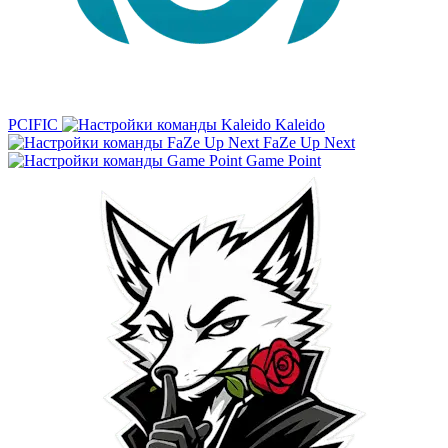
PCIFIC
Kaleido
FaZe Up Next
Game Point