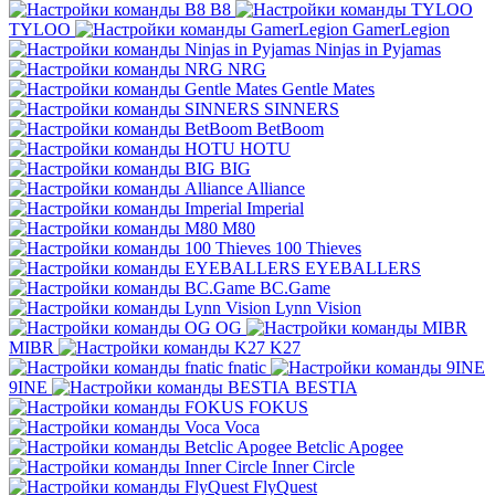
B8
TYLOO
GamerLegion
Ninjas in Pyjamas
NRG
Gentle Mates
SINNERS
BetBoom
HOTU
BIG
Alliance
Imperial
M80
100 Thieves
EYEBALLERS
BC.Game
Lynn Vision
OG
MIBR
K27
fnatic
9INE
BESTIA
FOKUS
Voca
Betclic Apogee
Inner Circle
FlyQuest