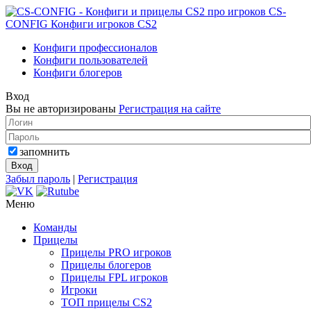
CS-
CONFIG
Конфиги игроков CS2
Конфиги профессионалов
Конфиги пользователей
Конфиги блогеров
Вход
Вы не авторизированы
Регистрация на сайте
запомнить
Забыл пароль
|
Регистрация
Меню
Команды
Прицелы
Прицелы PRO игроков
Прицелы блогеров
Прицелы FPL игроков
Игроки
ТОП прицелы CS2