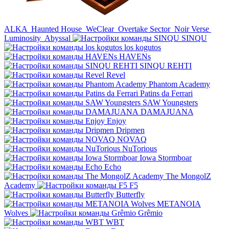
ALKA
Haunted House
WeClear
Overtake Sector
Noir Verse
Luminosity
Abyssal
SINQU
los kogutos
HAVENs
SINQU REHTI
Revel
Phantom Academy
Patins da Ferrari
SAW Youngsters
DAMAJUANA
Enjoy
Dripmen
NOVAQ
NuTorious
Iowa Stormboar
Echo
The MongolZ
Academy
F5
Butterfly
METANOIA
Wolves
Grêmio
WBT