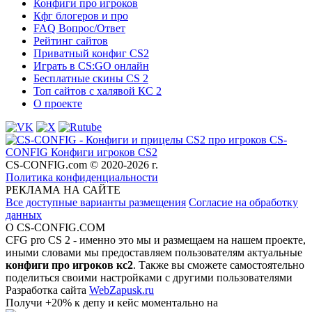
Конфиги про игроков
Кфг блогеров и про
FAQ Вопрос/Ответ
Рейтинг сайтов
Приватный конфиг CS2
Играть в CS:GO онлайн
Бесплатные скины CS 2
Топ сайтов с халявой КС 2
О проекте
CS-
CONFIG
Конфиги игроков CS2
CS-CONFIG.com © 2020-2026 г.
Политика конфиденциальности
РЕКЛАМА НА САЙТЕ
Все доступные варианты размещения
Согласие на обработку
данных
О CS-CONFIG.COM
CFG pro CS 2 - именно это мы и размещаем на нашем проекте,
иными словами мы предоставляем пользователям актуальные
конфиги про игроков кс2
. Также вы сможете самостоятельно
поделиться своими настройками с другими пользователями
Разработка сайта
WebZapusk.ru
Получи +20% к депу и кейс моментально на