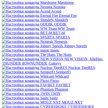
Marsborne
Nemiga
Acend
Eternal Fire
ShindeN
ODDIK
WW Team
BET-M
SPARTA
Nemesis
Johnny Speeds
magic
The Huns
NEW VISION
JiJieHao
THUNDER dOWNUNDER
Galorys
Nuclear TigeRES
SemperFi
Wildcard
Fluxo
FAVBET
Phantom
1WIN
Sashi
MOUZ NXT
CYBERSHOKE