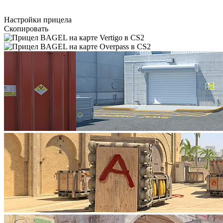
Настройки прицела
Скопировать