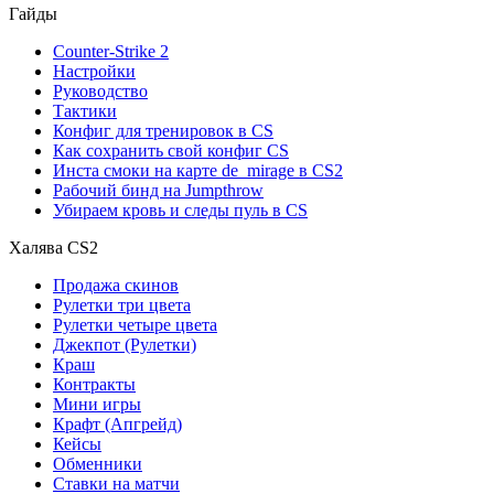
Гайды
Counter-Strike 2
Настройки
Руководство
Тактики
Конфиг для тренировок в CS
Как сохранить свой конфиг CS
Инста смоки на карте de_mirage в CS2
Рабочий бинд на Jumpthrow
Убираем кровь и следы пуль в CS
Халява CS2
Продажа скинов
Рулетки три цвета
Рулетки четыре цвета
Джекпот (Рулетки)
Краш
Контракты
Мини игры
Крафт (Апгрейд)
Кейсы
Обменники
Ставки на матчи