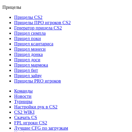
Прицелы
Прицелы CS2
Прицелы ПРО игроков CS2
Генератор прицела CS2
Прицел симпла
Прицел поки
Прицел ксантариса
Прицел монеси
Прицел донка
Прицел доси
Прицел мармока
Прицел бит
Прицел зайву
Прицелы PRO игроков
Команды
Новости
Турниры
Настройки рук в CS2
CS2 WIKI
Скачать CS
FPL игроки CS2
Лучшие CFG по загрузкам