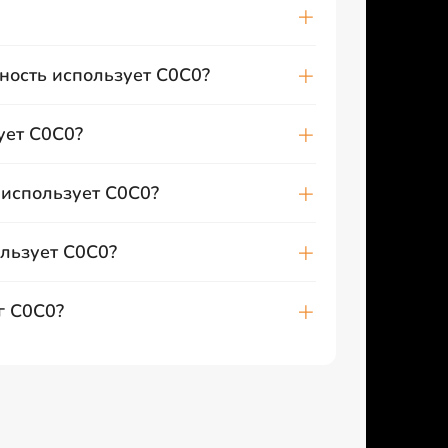
ность использует C0C0?
ует C0C0?
использует C0C0?
льзует C0C0?
г C0C0?