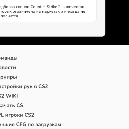
одборка скинов Counter-Strike 2, количество
оторых ограничено на маркетах и никогда не
ополнится
оманды
овости
урниры
астройки рук в CS2
S2 WIKI
качать CS
PL игроки CS2
учшие CFG по загрузкам