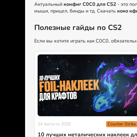
Актуальный
конфиг C0C0 для CS2
- это по
мыши, прицел, бинды и тд. Скачать
коко кф
Полезные гайды по CS2
Если вы хотите играть как C0C0, обязатель
Counter-Strike
24 Августа 2025
10 лучших металических наклеек д