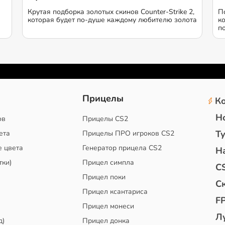
Крутая подборка золотых скинов Counter-Strike 2,
П
которая будет по-душе каждому любителю золота
к
п
2
Прицелы
К
Н
ов
Прицелы CS2
Т
ета
Прицелы ПРО игроков CS2
е цвета
Генератор прицела CS2
Н
тки)
Прицел симпла
C
Прицел поки
С
Прицел ксантариса
F
Прицел монеси
Л
д)
Прицел донка