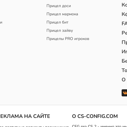
К
Прицел доси
К
Прицел мармока
чи
Прицел бит
F
Прицел зайву
Р
Прицелы PRO игроков
П
И
Б
То
О
РЕКЛАМА НА САЙТЕ
О CS-CONFIG.COM
CFG pro CS 2 - именно это 