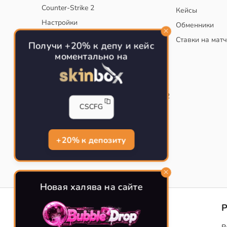
Counter-Strike 2
Кейсы
Настройки
Обменники
Руководство
Ставки на мат
Получи +20% к депу и кейс
Тактики
моментально на
Конфиг для тренировок в CS
Как сохранить свой конфиг CS
Инста смоки на карте de_mirage в CS2
CSCFG
Рабочий бинд на Jumpthrow
Убираем кровь и следы пуль в CS
+20% к депозиту
Новая халява на сайте
CS-CONFIG
Конфиги игроков CS2