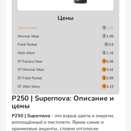
Цены
Factory New
2.01
Minimal Wear
1.06
Field-Tested
0.8
Well-Worn
1.16
ST Factory New
5.46
ST Minimal Wear
3.42
ST Field-Tested
2.89
ST Well-Worn
4.19
P250 | Supernova: Описание и
цены
P250 | Supernova
- это взрыв цвета и энергии,
воплощённый в пистолете. Яркие синие и
оранжевые акценты, словно отголоски