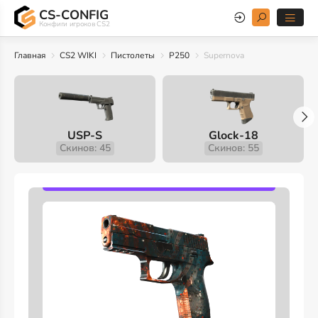
CS-CONFIG
Конфиги игроков CS2
Главная
CS2 WIKI
Пистолеты
P250
Supernova
USP-S
Glock-18
Скинов: 45
Скинов: 55