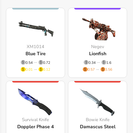
XM1014
Negev
Blue Tire
Lionfish
0.54
0.72
0.34
1.6
0.01
0.12
0.57
3.56
Survival Knife
Bowie Knife
Doppler Phase 4
Damascus Steel