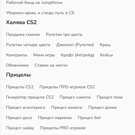
Рабочий бинд на Jumpthrow
Убираем кровь и следы пуль в CS
Халява CS2
Продажа скинов
Рулетки три цвета
Рулетки четыре цвета
Джекпот (Рулетки)
Краш
Контракты
Мини игры
Крафт (Апгрейд)
Кейсы
Обменники
Ставки на матчи
Прицелы
Прицелы CS2
Прицелы ПРО игроков CS2
Генератор прицела CS2
Прицел симпла
Прицел поки
Прицел ксантариса
Прицел монеси
Прицел донка
Прицел доси
Прицел мармока
Прицел бит
Прицел зайву
Прицелы PRO игроков