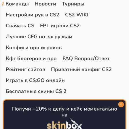
Команды
Новости
Турниры
Настройки рук в CS2
CS2 WIKI
Скачать CS
FPL игроки CS2
Лучшие CFG по загрузкам
Конфиги про игроков
Кфг блогеров и про
FAQ Вопрос/Ответ
Рейтинг сайтов
Приватный конфиг CS2
Играть в CS:GO онлайн
Бесплатные скины CS 2
Топ сайтов с халявой КС 2
О проекте
Получи +20% к депу и кейс моментально
на