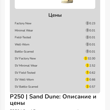
Цены
Factory New
0.23
Minimal Wear
0.01
Field-Tested
0.01
Well-Worn
0.01
Battle-Scarred
0.01
SV Factory New
32.00
SV Minimal Wear
2.52
SV Field-Tested
0.62
SV Well-Worn
0.66
SV Battle-Scarred
0.57
P250 | Sand Dune: Описание и
цены