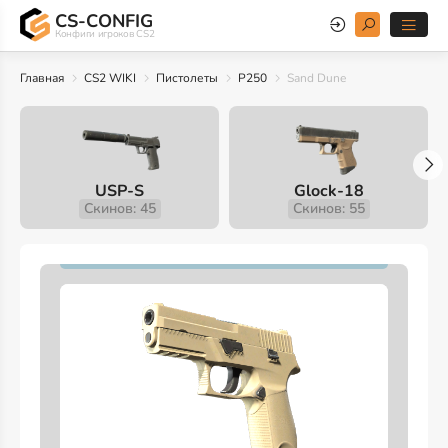
CS-CONFIG
Конфиги игроков CS2
Главная
CS2 WIKI
Пистолеты
P250
Sand Dune
USP-S
Glock-18
Скинов: 45
Скинов: 55