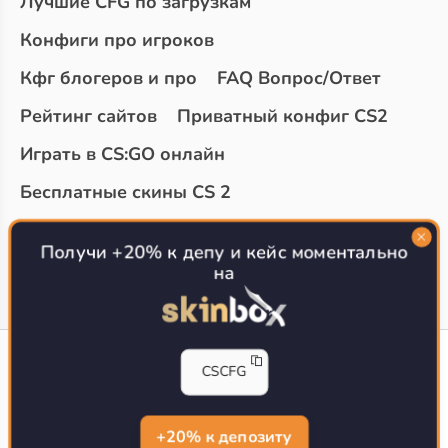
Лучшие CFG по загрузкам
Конфиги про игроков
Кфг блогеров и про
FAQ Вопрос/Ответ
Рейтинг сайтов
Приватный конфиг CS2
Играть в CS:GO онлайн
Бесплатные скины CS 2
Топ сайтов с халявой КС 2
О проекте
Получи +20% к депу и кейс моментально
на
CS-CONFIG
CSCFG
Конфиги игроков CS2
CS-CONFIG.com © 2020-2026 г.
Политика конфиденциальности
+20% к депозиту