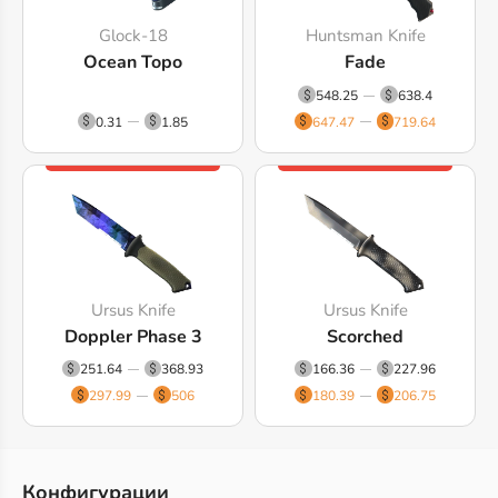
Glock-18
Huntsman Knife
Ocean Topo
Fade
548.25
638.4
0.31
1.85
647.47
719.64
Ursus Knife
Ursus Knife
Doppler Phase 3
Scorched
251.64
368.93
166.36
227.96
297.99
506
180.39
206.75
Конфигурации