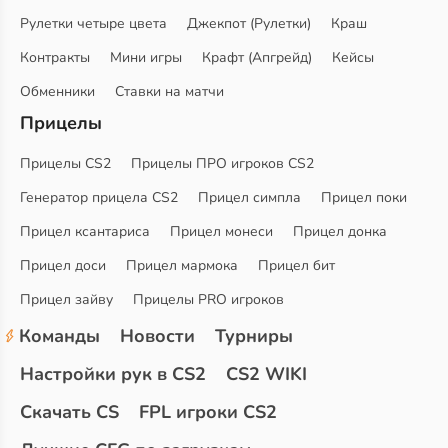
Рулетки четыре цвета
Джекпот (Рулетки)
Краш
Контракты
Мини игры
Крафт (Апгрейд)
Кейсы
Обменники
Ставки на матчи
Прицелы
Прицелы CS2
Прицелы ПРО игроков CS2
Генератор прицела CS2
Прицел симпла
Прицел поки
Прицел ксантариса
Прицел монеси
Прицел донка
Прицел доси
Прицел мармока
Прицел бит
Прицел зайву
Прицелы PRO игроков
Команды
Новости
Турниры
Настройки рук в CS2
CS2 WIKI
Скачать CS
FPL игроки CS2