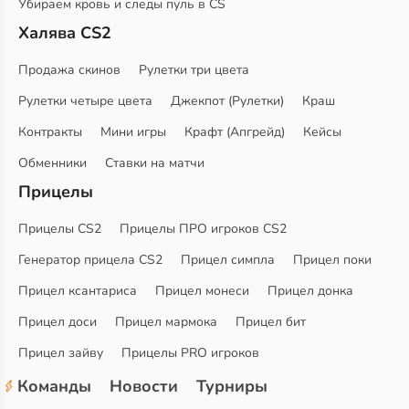
Убираем кровь и следы пуль в CS
Халява CS2
Продажа скинов
Рулетки три цвета
Рулетки четыре цвета
Джекпот (Рулетки)
Краш
Контракты
Мини игры
Крафт (Апгрейд)
Кейсы
Обменники
Ставки на матчи
Прицелы
Прицелы CS2
Прицелы ПРО игроков CS2
Генератор прицела CS2
Прицел симпла
Прицел поки
Прицел ксантариса
Прицел монеси
Прицел донка
Прицел доси
Прицел мармока
Прицел бит
Прицел зайву
Прицелы PRO игроков
Команды
Новости
Турниры