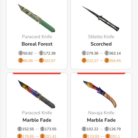
Paracord Knife
Stiletto Knife
Boreal Forest
Scorched
50.82
172.38
279.38
363.14
66.08
323.57
222.27
354.45
Paracord Knife
Navaja Knife
Marble Fade
Marble Fade
152.55
173.55
102.22
126.79
179.85
201.41
133.93
201.1