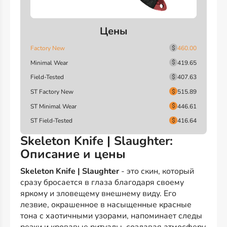
Цены
Factory New
460.00
Minimal Wear
419.65
Field-Tested
407.63
ST Factory New
515.89
ST Minimal Wear
446.61
ST Field-Tested
416.64
Skeleton Knife | Slaughter:
Описание и цены
Skeleton Knife | Slaughter
- это скин, который
сразу бросается в глаза благодаря своему
яркому и зловещему внешнему виду. Его
лезвие, окрашенное в насыщенные красные
тона с хаотичными узорами, напоминает следы