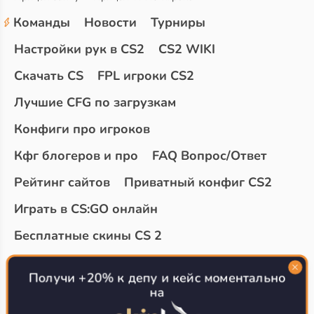
Команды
Новости
Турниры
Настройки рук в CS2
CS2 WIKI
Скачать CS
FPL игроки CS2
Лучшие CFG по загрузкам
Конфиги про игроков
Кфг блогеров и про
FAQ Вопрос/Ответ
Рейтинг сайтов
Приватный конфиг CS2
Играть в CS:GO онлайн
Бесплатные скины CS 2
Топ сайтов с халявой КС 2
О проекте
Получи +20% к депу и кейс моментально
на