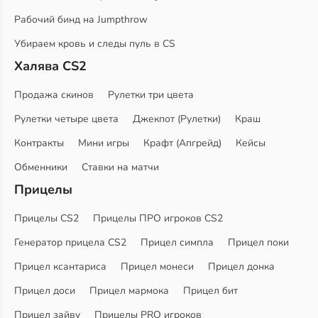
Рабочий бинд на Jumpthrow
Убираем кровь и следы пуль в CS
Халява CS2
Продажа скинов
Рулетки три цвета
Рулетки четыре цвета
Джекпот (Рулетки)
Краш
Контракты
Мини игры
Крафт (Апгрейд)
Кейсы
Обменники
Ставки на матчи
Прицелы
Прицелы CS2
Прицелы ПРО игроков CS2
Генератор прицела CS2
Прицел симпла
Прицел поки
Прицел ксантариса
Прицел монеси
Прицел донка
Прицел доси
Прицел мармока
Прицел бит
Прицел зайву
Прицелы PRO игроков