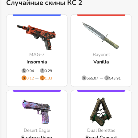
Случайные скины КС 2
MAG-7
Bayonet
Insomnia
Vanilla
0.04
0.29
0.12
1.33
565.07
543.91
Desert Eagle
Dual Berettas
Firebreathing
Royal Consort