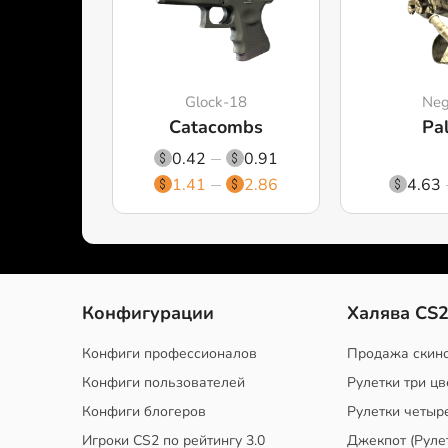
Glock-18
Ne
Catacombs
Pa
0.42
0.91
1.41
2.86
4.63
Конфигурации
Халява CS
Конфиги профессионалов
Продажа скин
Конфиги пользователей
Рулетки три цв
Конфиги блогеров
Рулетки четыр
Игроки CS2 по рейтингу 3.0
Джекпот (Руле