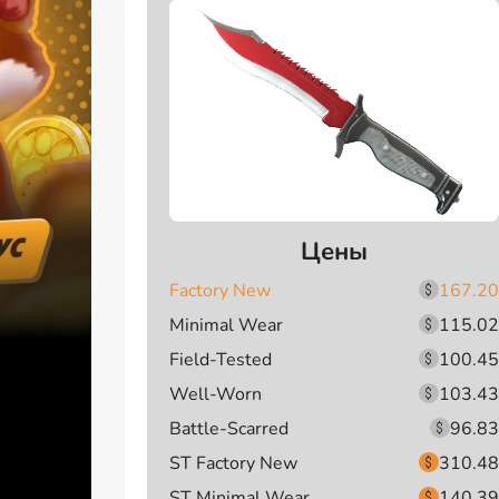
Цены
Factory New
167.20
Minimal Wear
115.02
Field-Tested
100.45
Well-Worn
103.43
Battle-Scarred
96.83
ST Factory New
310.48
ST Minimal Wear
140.39