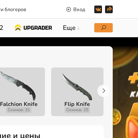
и блогеров
Вход
2
Еще
Falchion Knife
Flip Knife
Gut K
Скинов: 31
Скинов: 25
Скино
ание и цены