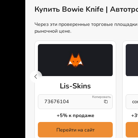
Купить Bowie Knife | Автот
Через эти проверенные торговые площадки м
рыночной цене.
t
Lis-Skins
73676104
co
дажу
+5% к продаже
+3
айт
Перейти на сайт