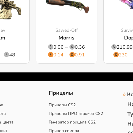
gev
Sawed-Off
Surviv
lm
Morris
Dop
0.06
0.36
210.99
48
0.14
0.91
230
2
Прицелы
К
Н
ов
Прицелы CS2
Т
ета
Прицелы ПРО игроков CS2
е цвета
Генератор прицела CS2
Н
тки)
Прицел симпла