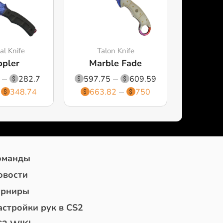
al Knife
Talon Knife
pler
Marble Fade
282.7
597.75
609.59
348.74
663.82
750
оманды
овости
урниры
астройки рук в CS2