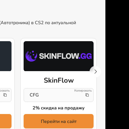
(Автотроника) в CS2 по актуальной
SkinFlow
CFG
config
2% скидка на продажу
бес
Перейти на сайт
Пе