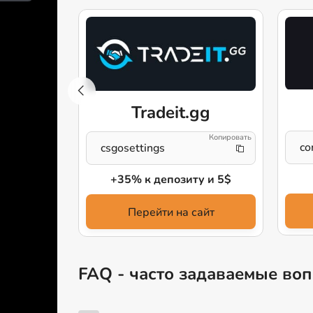
ay
Tradeit.gg
1
co
csgosettings
иту
+35% к депозиту и 5$
айт
Перейти на сайт
FAQ - часто задаваемые вопр