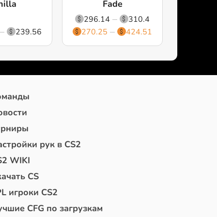
illa
Fade
296.14
310.4
239.56
270.25
424.51
оманды
овости
урниры
астройки рук в CS2
S2 WIKI
качать CS
PL игроки CS2
учшие CFG по загрузкам