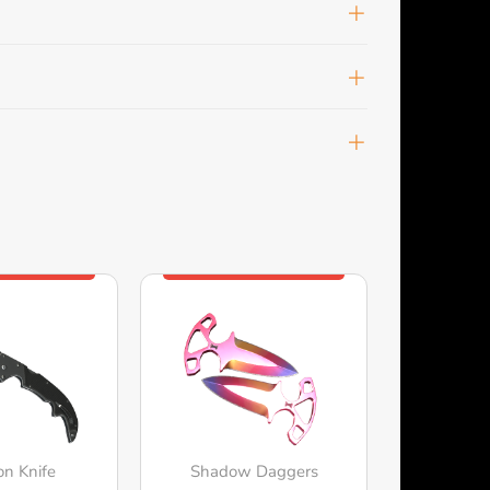
on Knife
Shadow Daggers