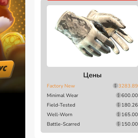
Цены
Factory New
3283.89
Minimal Wear
600.00
Field-Tested
180.26
Well-Worn
165.00
Battle-Scarred
150.00