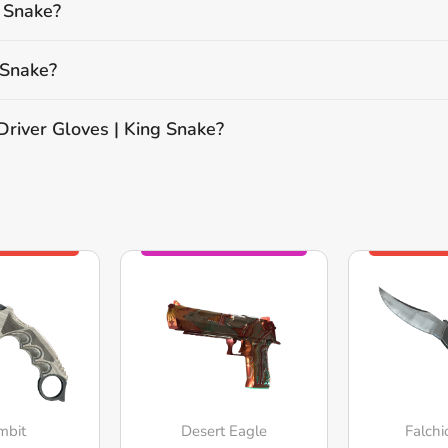
g Snake?
 Snake?
iver Gloves | King Snake?
mbit
Desert Eagle
Falchi