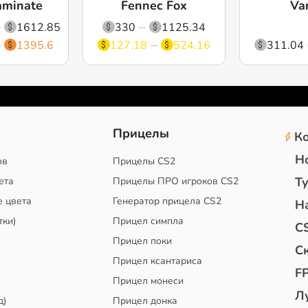
aminate
Fennec Fox
Van
1612.85
330
1125.34
1395.6
127.18
524.16
311.04
2
Прицелы
К
Н
ов
Прицелы CS2
Т
ета
Прицелы ПРО игроков CS2
е цвета
Генератор прицела CS2
Н
тки)
Прицел симпла
C
Прицел поки
С
Прицел ксантариса
F
Прицел монеси
Л
д)
Прицел донка