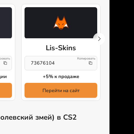
Lis-Skins
Mark
73676104
Дешевле
ции
+5% к продаже
Продав
Перейти на сайт
Пе
ролевский змей) в CS2