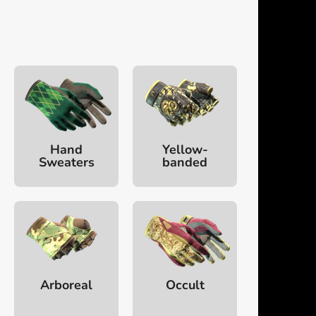
Hand
Yellow-
Sweaters
banded
Arboreal
Occult