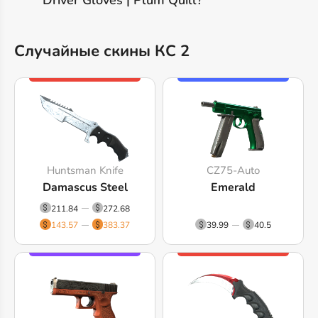
Случайные скины КС 2
Huntsman Knife
CZ75-Auto
Damascus Steel
Emerald
211.84
272.68
143.57
383.37
39.99
40.5