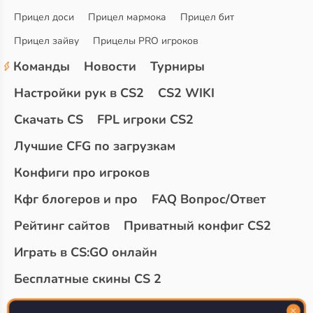
Прицел доси
Прицел мармока
Прицел бит
Прицел зайву
Прицелы PRO игроков
Команды
Новости
Турниры
Настройки рук в CS2
CS2 WIKI
Скачать CS
FPL игроки CS2
Лучшие CFG по загрузкам
Конфиги про игроков
Кфг блогеров и про
FAQ Вопрос/Ответ
Рейтинг сайтов
Приватный конфиг CS2
Играть в CS:GO онлайн
Бесплатные скины CS 2
Топ сайтов с халявой КС 2
О проекте