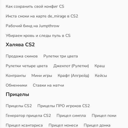
Как сохранить свой конфиг CS
Инста смоки на карте de_mirage в CS2
Рабочий бинд на Jumpthrow
Убираем кровь и следы пуль в CS
Халява CS2
Продажа скинов
Рулетки три цвета
Рулетки четыре цвета
Джекпот (Рулетки)
Краш
Контракты
Мини игры
Крафт (Апгрейд)
Кейсы
Обменники
Ставки на матчи
Прицелы
Прицелы CS2
Прицелы ПРО игроков CS2
Генератор прицела CS2
Прицел симпла
Прицел поки
Прицел ксантариса
Прицел монеси
Прицел донка