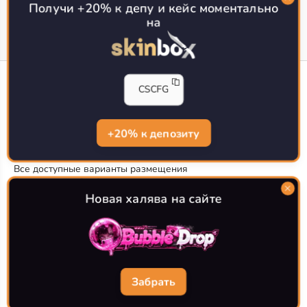
Получи +20% к депу и кейс моментально
на
CS-CONFIG
CSCFG
Конфиги игроков CS2
CS-CONFIG.com © 2020-2026 г.
Политика конфиденциальности
+20% к депозиту
РЕКЛАМА НА САЙТЕ
Все доступные варианты размещения
Согласие на обработку данных
О CS-CONFIG.COM
Новая халява на сайте
CFG pro CS 2 - именно это мы и размещаем на нашем
проекте, иными словами мы предоставляем пользователям
актуальные
конфиги про игроков кс2
. Также вы сможете
самостоятельно поделиться своими настройками с другими
пользователями
Забрать
Разработка сайта
WebZapusk.ru