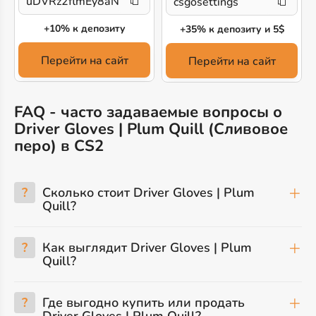
uDVRz2flmEy8aN1
csgosettings
+10% к депозиту
+35% к депозиту и 5$
Перейти на сайт
Перейти на сайт
FAQ - часто задаваемые вопросы о
Driver Gloves | Plum Quill (Сливовое
перо) в CS2
?
Сколько стоит Driver Gloves | Plum
Quill?
?
Как выглядит Driver Gloves | Plum
Quill?
?
Где выгодно купить или продать
Driver Gloves | Plum Quill?