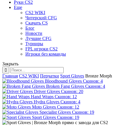
Руки CS2
Еще
CS2 WIKI
Читерский CFG
Скачать CS
Блог
Новости
Лучшие CFG
Турниры
FPL игроки CS2
Игроки без команды
Закрыть
Главная
CS2 WIKI
Перчатки
Sport Gloves
Bronze Morph
Bloodhound Gloves
Скинов: 4
Broken Fang Gloves
Скинов: 4
Driver Gloves
Скинов: 20
Hand Wraps
Скинов: 12
Hydra Gloves
Скинов: 4
Moto Gloves
Скинов: 12
Specialist Gloves
Скинов: 19
Sport Gloves
Скинов: 19