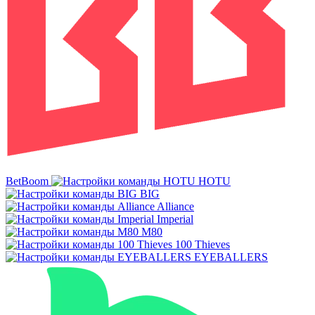
BetBoom
HOTU
BIG
Alliance
Imperial
M80
100 Thieves
EYEBALLERS