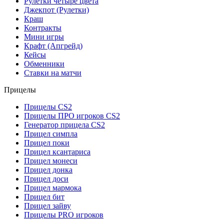
Рулетки четыре цвета
Джекпот (Рулетки)
Краш
Контракты
Мини игры
Крафт (Апгрейд)
Кейсы
Обменники
Ставки на матчи
Прицелы
Прицелы CS2
Прицелы ПРО игроков CS2
Генератор прицела CS2
Прицел симпла
Прицел поки
Прицел ксантариса
Прицел монеси
Прицел донка
Прицел доси
Прицел мармока
Прицел бит
Прицел зайву
Прицелы PRO игроков