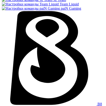
Team Liquid
paiN Gaming
B8