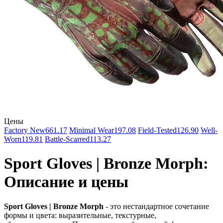
Цены
Factory New
661.17
Minimal Wear
197.08
Field-Tested
126.90
Well-
Worn
119.81
Battle-Scarred
113.27
Sport Gloves | Bronze Morph:
Описание и цены
Sport Gloves | Bronze Morph
- это нестандартное сочетание
формы и цвета: выразительные, текстурные,