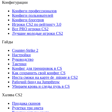
Конфигурации
Конфиги профессионалов
Конфиги пользователей
Конфиги блогеров
Игроки CS2 по рейтингу 3.0
Все PRO игроки CS2
Лучшие молодые игроки CS2
Гайды
Counter-Strike 2
Настройки
Руководство
Тактики
Конфиг для тренировок в CS
Как сохранить свой конфиг CS
Инста смоки на карте de_mirage в CS2
Рабочий бинд на Jumpthrow
Убираем кровь и следы пуль в CS
Халява CS2
Продажа скинов
Рулетки три цвета