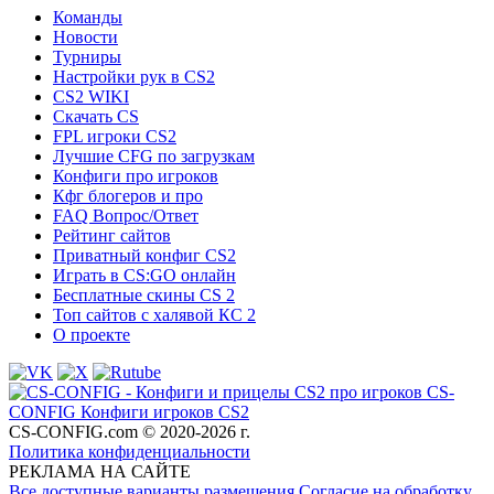
Команды
Новости
Турниры
Настройки рук в CS2
CS2 WIKI
Скачать CS
FPL игроки CS2
Лучшие CFG по загрузкам
Конфиги про игроков
Кфг блогеров и про
FAQ Вопрос/Ответ
Рейтинг сайтов
Приватный конфиг CS2
Играть в CS:GO онлайн
Бесплатные скины CS 2
Топ сайтов с халявой КС 2
О проекте
CS-
CONFIG
Конфиги игроков CS2
CS-CONFIG.com © 2020-2026 г.
Политика конфиденциальности
РЕКЛАМА НА САЙТЕ
Все доступные варианты размещения
Согласие на обработку