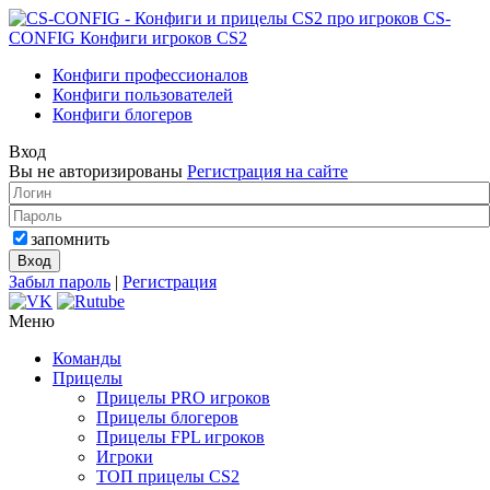
CS-
CONFIG
Конфиги игроков CS2
Конфиги профессионалов
Конфиги пользователей
Конфиги блогеров
Вход
Вы не авторизированы
Регистрация на сайте
запомнить
Забыл пароль
|
Регистрация
Меню
Команды
Прицелы
Прицелы PRO игроков
Прицелы блогеров
Прицелы FPL игроков
Игроки
ТОП прицелы CS2