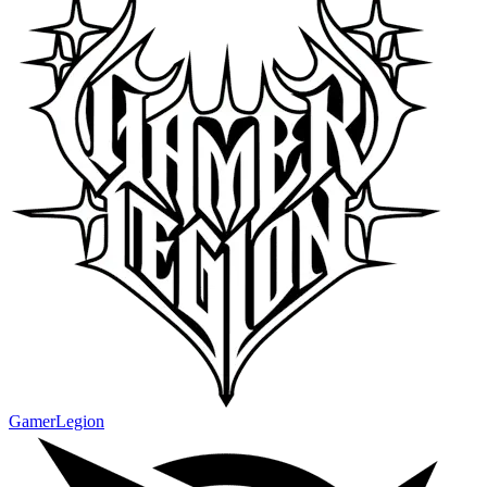
GamerLegion