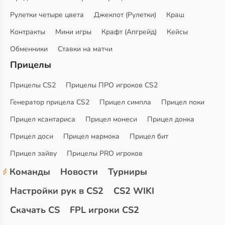
Рулетки четыре цвета
Джекпот (Рулетки)
Краш
Контракты
Мини игры
Крафт (Апгрейд)
Кейсы
Обменники
Ставки на матчи
Прицелы
Прицелы CS2
Прицелы ПРО игроков CS2
Генератор прицела CS2
Прицел симпла
Прицел поки
Прицел ксантариса
Прицел монеси
Прицел донка
Прицел доси
Прицел мармока
Прицел бит
Прицел зайву
Прицелы PRO игроков
Команды
Новости
Турниры
Настройки рук в CS2
CS2 WIKI
Скачать CS
FPL игроки CS2