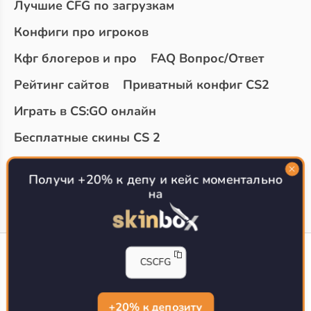
Лучшие CFG по загрузкам
Конфиги про игроков
Кфг блогеров и про
FAQ Вопрос/Ответ
Рейтинг сайтов
Приватный конфиг CS2
Играть в CS:GO онлайн
Бесплатные скины CS 2
Топ сайтов с халявой КС 2
О проекте
Получи +20% к депу и кейс моментально
на
CS-CONFIG
CSCFG
Конфиги игроков CS2
CS-CONFIG.com © 2020-2026 г.
Политика конфиденциальности
+20% к депозиту