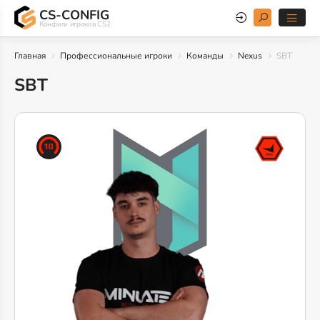
CS-CONFIG
Конфиги игроков CS2
Главная
Профессиональные игроки
Команды
Nexus
SBT
SBT