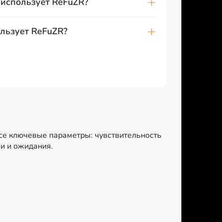
использует ReFuZR?
льзует ReFuZR?
все ключевые параметры: чувствительность
ии и ожидания.