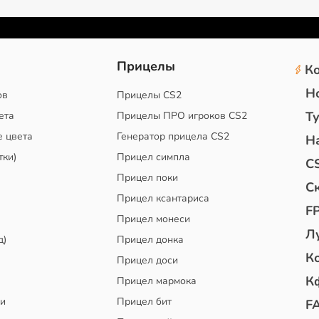
2
Прицелы
К
Н
ов
Прицелы CS2
Т
ета
Прицелы ПРО игроков CS2
е цвета
Генератор прицела CS2
Н
тки)
Прицел симпла
C
Прицел поки
С
Прицел ксантариса
F
Прицел монеси
Л
д)
Прицел донка
К
Прицел доси
К
Прицел мармока
чи
Прицел бит
F