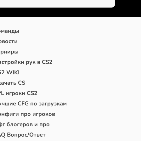
оманды
овости
урниры
астройки рук в CS2
S2 WIKI
качать CS
PL игроки CS2
учшие CFG по загрузкам
онфиги про игроков
фг блогеров и про
AQ Вопрос/Ответ