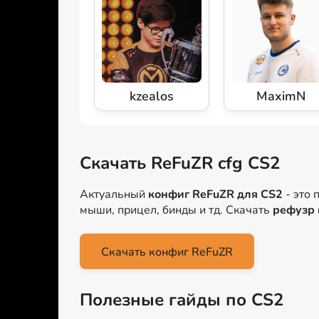
kzealos
MaximN
Скачать ReFuZR cfg CS2
Актуальный
конфиг ReFuZR для CS2
- это 
мыши, прицел, бинды и тд. Скачать
рефузр 
Скачать конфиг ReFuZR
Полезные гайды по CS2