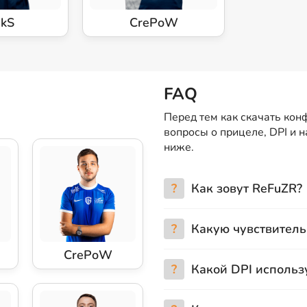
ekS
CrePoW
FAQ
Перед тем как скачать кон
вопросы о прицеле, DPI и 
ниже.
?
Как зовут ReFuZR?
?
Какую чувствитель
CrePoW
?
Какой DPI использ