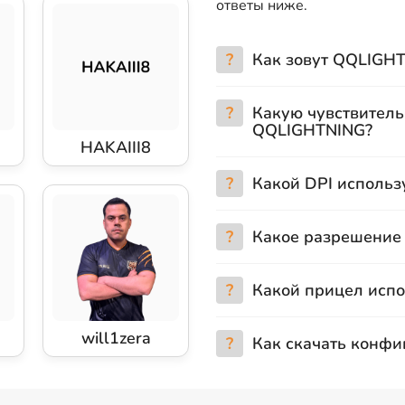
ответы ниже.
?
Как зовут QQLIGH
?
Какую чувствитель
QQLIGHTNING?
HAKAIII8
?
Какой DPI исполь
?
Какое разрешение
?
Какой прицел исп
will1zera
?
Как скачать конф