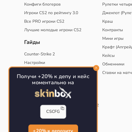
Конфиги блогеров
Рулетки четыр
Игроки CS2 по рейтингу 3.0
Джекпот (Руле
Все PRO игроки CS2
Краш
Лучшие молодые игроки CS2
Контракты
Мини игры
Гайды
Крафт (Апгрей
Counter-Strike 2
Кейсы
Настройки
Обменники
Руководство
Ставки на мат
Получи +20% к депу и кейс
Тактики
моментально на
Конфиг для тренировок в CS
Как сохранить свой конфиг CS
Инста смоки на карте de_mirage в CS2
CSCFG
Рабочий бинд на Jumpthrow
Убираем кровь и следы пуль в CS
+20% к депозиту