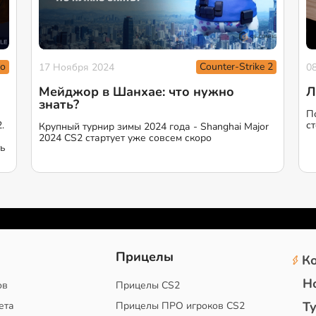
о
Counter-Strike 2
17 Ноября 2024
0
Мейджор в Шанхае: что нужно
Л
знать?
П
.
с
Крупный турнир зимы 2024 года - Shanghai Major
2024 CS2 стартует уже совсем скоро
ть
2
Прицелы
К
Н
ов
Прицелы CS2
Т
ета
Прицелы ПРО игроков CS2