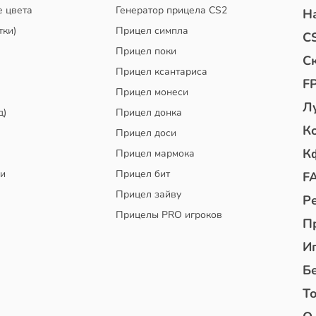
е цвета
Генератор прицела CS2
Н
тки)
Прицел симпла
C
Прицел поки
С
Прицел ксантариса
F
Прицел монеси
Л
д)
Прицел донка
К
Прицел доси
К
Прицел мармока
чи
Прицел бит
F
Прицел зайву
Р
Прицелы PRO игроков
П
И
Б
То