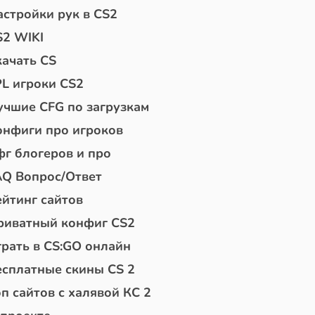
астройки рук в CS2
S2 WIKI
качать CS
PL игроки CS2
учшие CFG по загрузкам
онфиги про игроков
фг блогеров и про
AQ Вопрос/Ответ
ейтинг сайтов
риватный конфиг CS2
грать в CS:GO онлайн
есплатные скины CS 2
п сайтов с халявой КС 2