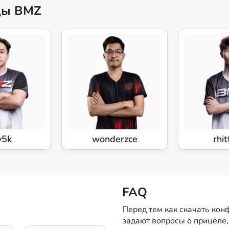
ды BMZ
y5k
wonderzce
rhit
FAQ
Перед тем как скачать ко
задают вопросы о прицеле,