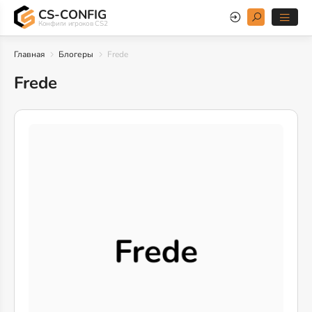
CS-CONFIG
Конфиги игроков CS2
Главная
Блогеры
Frede
Frede