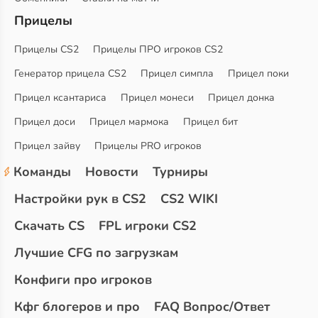
Прицелы
Прицелы CS2
Прицелы ПРО игроков CS2
Генератор прицела CS2
Прицел симпла
Прицел поки
Прицел ксантариса
Прицел монеси
Прицел донка
Прицел доси
Прицел мармока
Прицел бит
Прицел зайву
Прицелы PRO игроков
Команды
Новости
Турниры
Настройки рук в CS2
CS2 WIKI
Скачать CS
FPL игроки CS2
Лучшие CFG по загрузкам
Конфиги про игроков
Кфг блогеров и про
FAQ Вопрос/Ответ