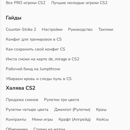
Все PRO игроки CS2
Лучшие молодые игроки CS2
Гайды
Counter-Strike 2
Настройки
Руководство
Тактики
Конфиг для тренировок в CS
Как сохранить свой конфиг CS
Инста смоки на карте de_mirage в CS2
Рабочий бинд на Jumpthrow
Убираем кровь и следы пуль в CS
Халява CS2
Продажа скинов
Рулетки три цвета
Рулетки четыре цвета
Джекпот (Рулетки)
Краш
Контракты
Мини игры
Крафт (Апгрейд)
Кейсы
Обменники
Ставки на матчи