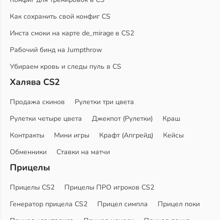
Как сохранить свой конфиг CS
Инста смоки на карте de_mirage в CS2
Рабочий бинд на Jumpthrow
Убираем кровь и следы пуль в CS
Халява CS2
Продажа скинов
Рулетки три цвета
Рулетки четыре цвета
Джекпот (Рулетки)
Краш
Контракты
Мини игры
Крафт (Апгрейд)
Кейсы
Обменники
Ставки на матчи
Прицелы
Прицелы CS2
Прицелы ПРО игроков CS2
Генератор прицела CS2
Прицел симпла
Прицел поки