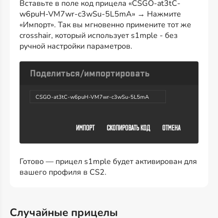
Вставьте в поле код прицела «CSGO-at3tC-
w6puH-VM7wr-c3wSu-5L5mA» → Нажмите
«Импорт». Так вы мгновенно примените тот же
crosshair, который использует s1mple - без
ручной настройки параметров.
CSGO-at3tC-w6puH-VM7wr-c3wSu-5L5mA
Готово — прицел s1mple будет активирован для
вашего профиля в CS2.
Случайные прицелы