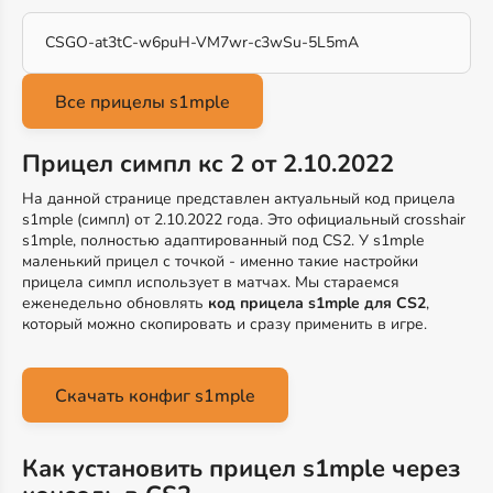
CSGO-at3tC-w6puH-VM7wr-c3wSu-5L5mA
Прицел симпл кс 2 от 2.10.2022
На данной странице представлен актуальный код прицела
s1mple (симпл) от 2.10.2022 года. Это официальный crosshair
s1mple, полностью адаптированный под CS2. У s1mple
маленький прицел с точкой - именно такие настройки
прицела симпл использует в матчах. Мы стараемся
еженедельно обновлять
код прицела s1mple для CS2
,
который можно скопировать и сразу применить в игре.
Скачать конфиг s1mple
Как установить прицел s1mple через