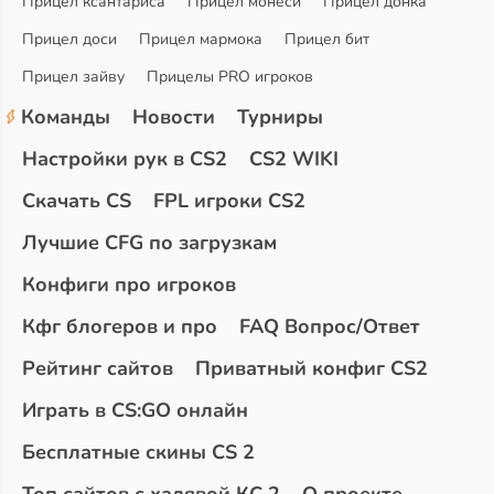
Прицел ксантариса
Прицел монеси
Прицел донка
Прицел доси
Прицел мармока
Прицел бит
Прицел зайву
Прицелы PRO игроков
Команды
Новости
Турниры
Настройки рук в CS2
CS2 WIKI
Скачать CS
FPL игроки CS2
Лучшие CFG по загрузкам
Конфиги про игроков
Кфг блогеров и про
FAQ Вопрос/Ответ
Рейтинг сайтов
Приватный конфиг CS2
Играть в CS:GO онлайн
Бесплатные скины CS 2