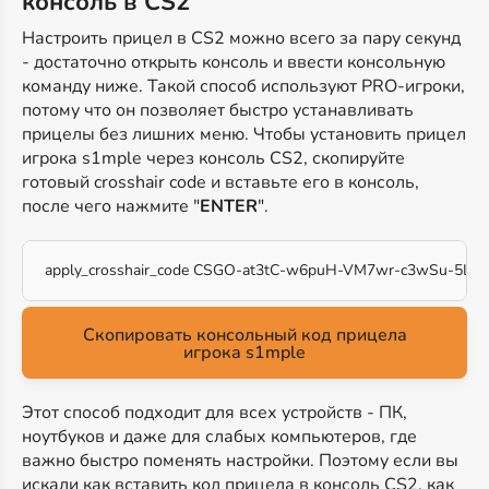
консоль в CS2
Настроить прицел в CS2 можно всего за пару секунд
- достаточно открыть консоль и ввести консольную
команду ниже. Такой способ используют PRO-игроки,
потому что он позволяет быстро устанавливать
прицелы без лишних меню. Чтобы установить прицел
игрока s1mple через консоль CS2, скопируйте
готовый crosshair code и вставьте его в консоль,
после чего нажмите "
ENTER
".
apply_crosshair_code CSGO-at3tC-w6puH-VM7wr-c3wSu-5L5
Скопировать консольный код прицела
игрока s1mple
Этот способ подходит для всех устройств - ПК,
ноутбуков и даже для слабых компьютеров, где
важно быстро поменять настройки. Поэтому если вы
искали как вставить код прицела в консоль CS2, как