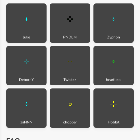
luke
PNDLM
Zyphon
DebornY
Twistzz
heartless
zaNNN
chopper
Hobbit