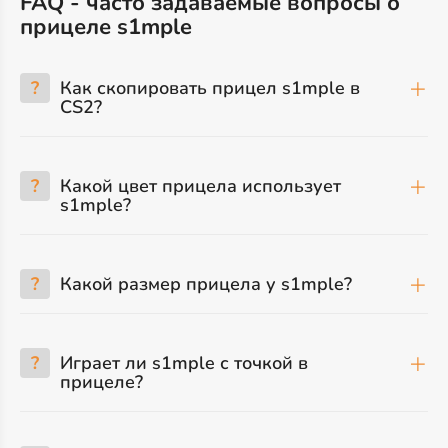
FAQ - часто задаваемые вопросы о
прицеле s1mple
?
Как скопировать прицел s1mple в
CS2?
?
Какой цвет прицела использует
s1mple?
?
Какой размер прицела у s1mple?
?
Играет ли s1mple с точкой в
прицеле?