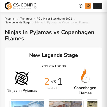
CS-CONFIG
Конфиги игроков CS2
Главная
Турниры
PGL Major Stockholm 2021
New Legends Stage
Ninjas in Pyjamas vs Copenhagen Flames
Ninjas in Pyjamas vs Copenhagen
Flames
New Legends Stage
2.11.2021 20:30
2
1
VS
Copenhagen
best of 3
Ninjas in Pyjamas
Flames