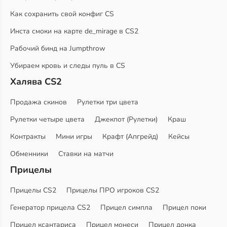
Как сохранить свой конфиг CS
Инста смоки на карте de_mirage в CS2
Рабочий бинд на Jumpthrow
Убираем кровь и следы пуль в CS
Халява CS2
Продажа скинов
Рулетки три цвета
Рулетки четыре цвета
Джекпот (Рулетки)
Краш
Контракты
Мини игры
Крафт (Апгрейд)
Кейсы
Обменники
Ставки на матчи
Прицелы
Прицелы CS2
Прицелы ПРО игроков CS2
Генератор прицела CS2
Прицел симпла
Прицел поки
Прицел ксантариса
Прицел монеси
Прицел донка