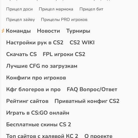
Прицел доси
Прицел мармока
Прицел бит
Прицел зайву
Прицелы PRO игроков
Команды
Новости
Турниры
Настройки рук в CS2
CS2 WIKI
Скачать CS
FPL игроки CS2
Лучшие CFG по загрузкам
Конфиги про игроков
Кфг блогеров и про
FAQ Вопрос/Ответ
Рейтинг сайтов
Приватный конфиг CS2
Играть в CS:GO онлайн
Бесплатные скины CS 2
Топ сайтов с халявой КС 2
О проекте