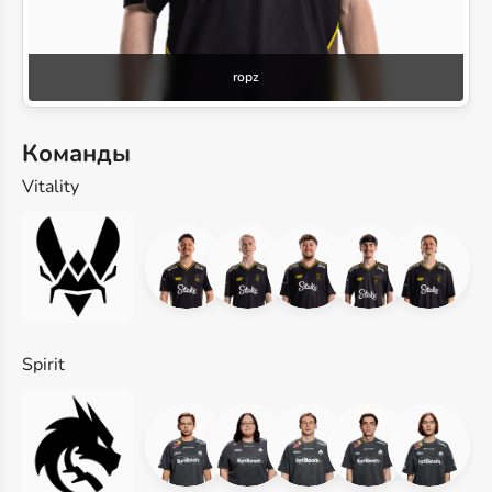
ropz
Команды
Vitality
Spirit