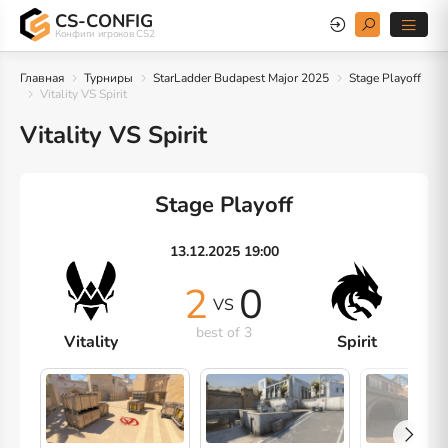
CS-CONFIG
Конфиги игроков CS2
Главная
Турниры
StarLadder Budapest Major 2025
Stage Playoff
Vitality VS Spirit
Vitality VS Spirit
Stage Playoff
13.12.2025 19:00
2
0
VS
best of 3
Vitality
Spirit