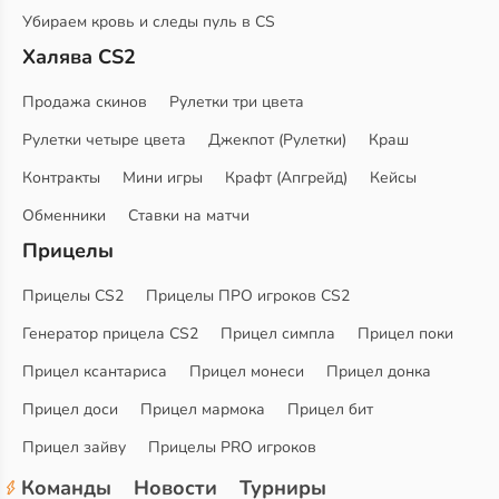
Убираем кровь и следы пуль в CS
Халява CS2
Продажа скинов
Рулетки три цвета
Рулетки четыре цвета
Джекпот (Рулетки)
Краш
Контракты
Мини игры
Крафт (Апгрейд)
Кейсы
Обменники
Ставки на матчи
Прицелы
Прицелы CS2
Прицелы ПРО игроков CS2
Генератор прицела CS2
Прицел симпла
Прицел поки
Прицел ксантариса
Прицел монеси
Прицел донка
Прицел доси
Прицел мармока
Прицел бит
Прицел зайву
Прицелы PRO игроков
Команды
Новости
Турниры