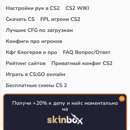
Настройки рук в CS2
CS2 WIKI
Скачать CS
FPL игроки CS2
Лучшие CFG по загрузкам
Конфиги про игроков
Кфг блогеров и про
FAQ Вопрос/Ответ
Рейтинг сайтов
Приватный конфиг CS2
Играть в CS:GO онлайн
Бесплатные скины CS 2
Топ сайтов с халявой КС 2
О проекте
Получи +20% к депу и кейс моментально
на