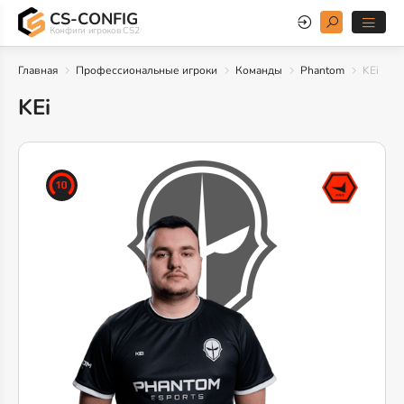
CS-CONFIG
Конфиги игроков CS2
Главная
Профессиональные игроки
Команды
Phantom
KEi
KEi