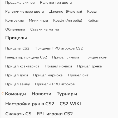
Продажа скинов
Рулетки три цвета
Рулетки четыре цвета
Джекпот (Рулетки)
Краш
Контракты
Мини игры
Крафт (Апгрейд)
Кейсы
Обменники
Ставки на матчи
Прицелы
Прицелы CS2
Прицелы ПРО игроков CS2
Генератор прицела CS2
Прицел симпла
Прицел поки
Прицел ксантариса
Прицел монеси
Прицел донка
Прицел доси
Прицел мармока
Прицел бит
Прицел зайву
Прицелы PRO игроков
Команды
Новости
Турниры
Настройки рук в CS2
CS2 WIKI
Скачать CS
FPL игроки CS2