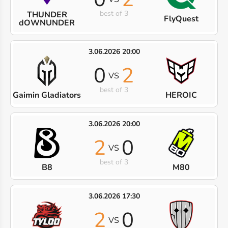
best of 3
THUNDER
FlyQuest
dOWNUNDER
3.06.2026 20:00
0
2
VS
best of 3
Gaimin Gladiators
HEROIC
3.06.2026 20:00
2
0
VS
best of 3
B8
M80
3.06.2026 17:30
2
0
VS