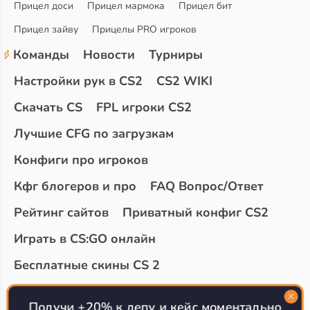
Прицел доси
Прицел мармока
Прицел бит
Прицел зайву
Прицелы PRO игроков
Команды
Новости
Турниры
Настройки рук в CS2
CS2 WIKI
Скачать CS
FPL игроки CS2
Лучшие CFG по загрузкам
Конфиги про игроков
Кфг блогеров и про
FAQ Вопрос/Ответ
Рейтинг сайтов
Приватный конфиг CS2
Играть в CS:GO онлайн
Бесплатные скины CS 2
Топ сайтов с халявой КС 2
О проекте
Получи +20% к депу и кейс моментально