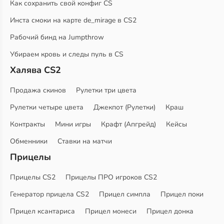
Как сохранить свой конфиг CS
Инста смоки на карте de_mirage в CS2
Рабочий бинд на Jumpthrow
Убираем кровь и следы пуль в CS
Халява CS2
Продажа скинов
Рулетки три цвета
Рулетки четыре цвета
Джекпот (Рулетки)
Краш
Контракты
Мини игры
Крафт (Апгрейд)
Кейсы
Обменники
Ставки на матчи
Прицелы
Прицелы CS2
Прицелы ПРО игроков CS2
Генератор прицела CS2
Прицел симпла
Прицел поки
Прицел ксантариса
Прицел монеси
Прицел донка