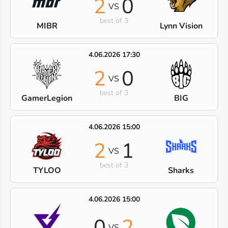
2
0
VS
best of 3
MIBR
Lynn Vision
4.06.2026 17:30
2
0
VS
best of 3
GamerLegion
BIG
4.06.2026 15:00
2
1
VS
best of 3
TYLOO
Sharks
4.06.2026 15:00
0
2
VS