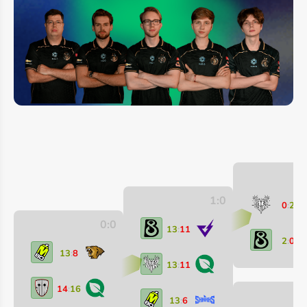
1:0
0
:
2
0:0
13
:
11
2
:
0
13
:
8
13
:
11
14
:
16
13
:
6