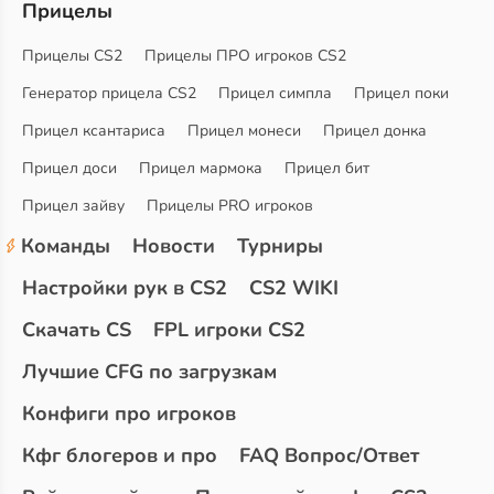
Прицелы
Прицелы CS2
Прицелы ПРО игроков CS2
Генератор прицела CS2
Прицел симпла
Прицел поки
Прицел ксантариса
Прицел монеси
Прицел донка
Прицел доси
Прицел мармока
Прицел бит
Прицел зайву
Прицелы PRO игроков
Команды
Новости
Турниры
Настройки рук в CS2
CS2 WIKI
Скачать CS
FPL игроки CS2
Лучшие CFG по загрузкам
Конфиги про игроков
Кфг блогеров и про
FAQ Вопрос/Ответ