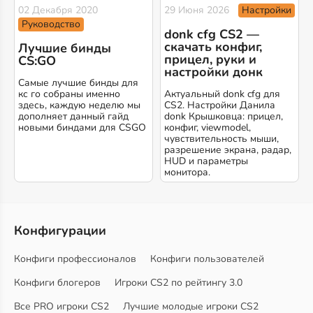
Настройки
02 Декабря 2020
29 Июня 2026
Руководство
donk cfg CS2 —
скачать конфиг,
Лучшие бинды
прицел, руки и
CS:GO
настройки донк
Самые лучшие бинды для
кс го собраны именно
Актуальный donk cfg для
здесь, каждую неделю мы
CS2. Настройки Данила
дополняет данный гайд
donk Крышковца: прицел,
новыми биндами для CSGO
конфиг, viewmodel,
чувствительность мыши,
разрешение экрана, радар,
HUD и параметры
монитора.
Конфигурации
Конфиги профессионалов
Конфиги пользователей
Конфиги блогеров
Игроки CS2 по рейтингу 3.0
Все PRO игроки CS2
Лучшие молодые игроки CS2