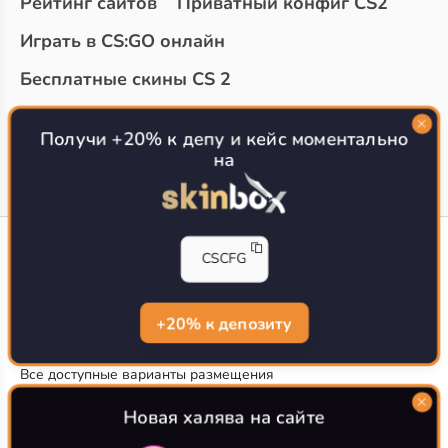
Рейтинг сайтов
Приватный конфиг CS2
Играть в CS:GO онлайн
Бесплатные скины CS 2
Топ сайтов с халявой КС 2
О проекте
Получи +20% к депу и кейс моментально
на
CS-CONFIG
CSCFG
Конфиги игроков CS2
CS-CONFIG.com © 2020-2026 г.
Политика конфиденциальности
+20% к депозиту
РЕКЛАМА НА САЙТЕ
Все доступные варианты размещения
Согласие на обработку данных
О CS-CONFIG.COM
Новая халява на сайте