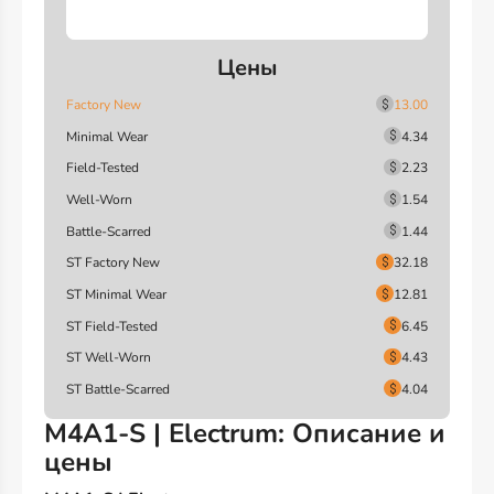
Цены
Factory New
13.00
Minimal Wear
4.34
Field-Tested
2.23
Well-Worn
1.54
Battle-Scarred
1.44
ST Factory New
32.18
ST Minimal Wear
12.81
ST Field-Tested
6.45
ST Well-Worn
4.43
ST Battle-Scarred
4.04
M4A1-S | Electrum: Описание и
цены