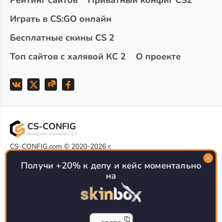
Рейтинг сайтов
Приватный конфиг CS2
Играть в CS:GO онлайн
Бесплатные скины CS 2
Топ сайтов с халявой КС 2
О проекте
CS-CONFIG
Конфиги игроков CS2
CS-CONFIG.com © 2020-2026 г.
Политика конфиденциальности
Получи +20% к депу и кейс моментально
РЕКЛАМА НА САЙТЕ
на
Все доступные варианты размещения
Согласие на обработку данных
О CS-CONFIG.COM
CFG pro CS 2 - именно это мы и размещаем на нашем