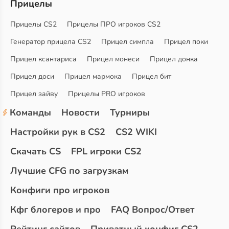
Прицелы
Прицелы CS2
Прицелы ПРО игроков CS2
Генератор прицела CS2
Прицел симпла
Прицел поки
Прицел ксантариса
Прицел монеси
Прицел донка
Прицел доси
Прицел мармока
Прицел бит
Прицел зайву
Прицелы PRO игроков
Команды
Новости
Турниры
Настройки рук в CS2
CS2 WIKI
Скачать CS
FPL игроки CS2
Лучшие CFG по загрузкам
Конфиги про игроков
Кфг блогеров и про
FAQ Вопрос/Ответ