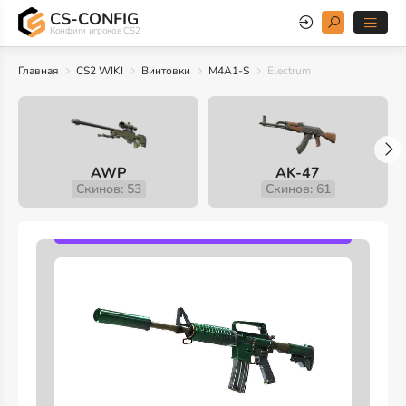
CS-CONFIG
Конфиги игроков CS2
Главная
CS2 WIKI
Винтовки
M4A1-S
Electrum
AWP
AK-47
Скинов: 53
Скинов: 61