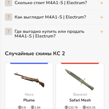
?
Сколько стоит M4A1-S | Electrum?
?
Как выглядит M4A1-S | Electrum?
?
Где выгодно купить или продать
M4A1-S | Electrum?
Случайные скины КС 2
Nova
Bayonet
Plume
Safari Mesh
0.8
1.84
220.78
403.35