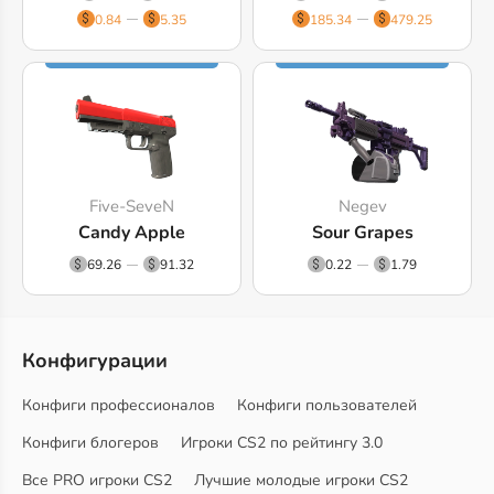
0.84
5.35
185.34
479.25
Five-SeveN
Negev
Candy Apple
Sour Grapes
69.26
91.32
0.22
1.79
Конфигурации
Конфиги профессионалов
Конфиги пользователей
Конфиги блогеров
Игроки CS2 по рейтингу 3.0
Все PRO игроки CS2
Лучшие молодые игроки CS2