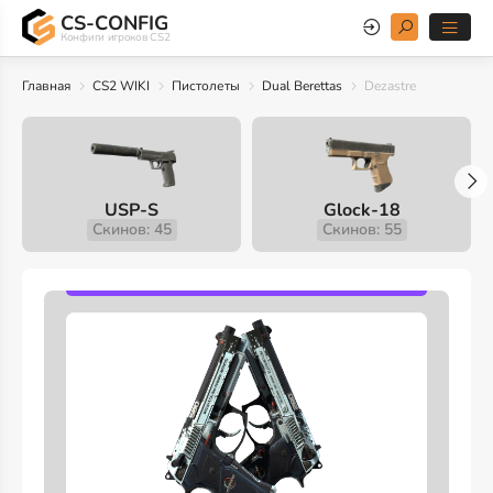
CS-CONFIG
Конфиги игроков CS2
Главная
CS2 WIKI
Пистолеты
Dual Berettas
Dezastre
USP-S
Glock-18
Скинов: 45
Скинов: 55