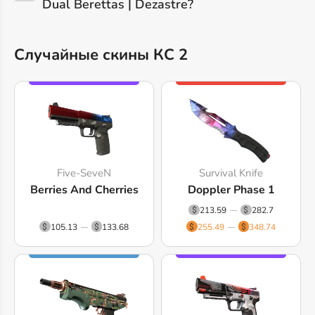
Dual Berettas | Dezastre?
Случайные скины КС 2
Five-SeveN
Survival Knife
Berries And Cherries
Doppler Phase 1
213.59
282.7
105.13
133.68
255.49
348.74