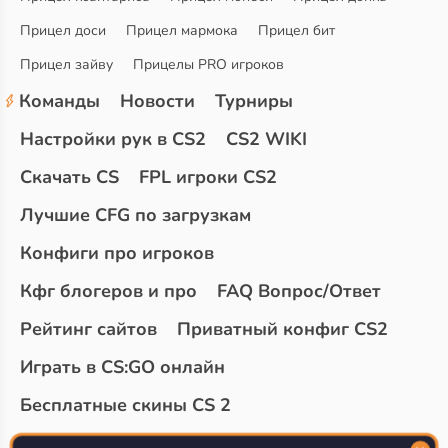
Прицел доси
Прицел мармока
Прицел бит
Прицел зайву
Прицелы PRO игроков
Команды
Новости
Турниры
Настройки рук в CS2
CS2 WIKI
Скачать CS
FPL игроки CS2
Лучшие CFG по загрузкам
Конфиги про игроков
Кфг блогеров и про
FAQ Вопрос/Ответ
Рейтинг сайтов
Приватный конфиг CS2
Играть в CS:GO онлайн
Бесплатные скины CS 2
Топ сайтов с халявой КС 2
О проекте