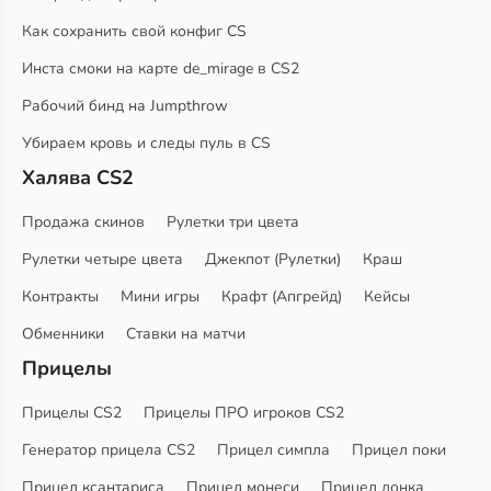
Как сохранить свой конфиг CS
Инста смоки на карте de_mirage в CS2
Рабочий бинд на Jumpthrow
Убираем кровь и следы пуль в CS
Халява CS2
Продажа скинов
Рулетки три цвета
Рулетки четыре цвета
Джекпот (Рулетки)
Краш
Контракты
Мини игры
Крафт (Апгрейд)
Кейсы
Обменники
Ставки на матчи
Прицелы
Прицелы CS2
Прицелы ПРО игроков CS2
Генератор прицела CS2
Прицел симпла
Прицел поки
Прицел ксантариса
Прицел монеси
Прицел донка