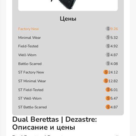
Цены
Factory New
9.26
Minimal Wear
5.32
Field-Tested
4.92
Well-Worn
4.87
Battle-Scarred
4.08
ST Factory New
24.12
ST Minimal Wear
12.82
ST Field-Tested
6.01
ST Well-Worn
5.47
ST Battle-Scarred
4.87
Dual Berettas | Dezastre:
Описание и цены