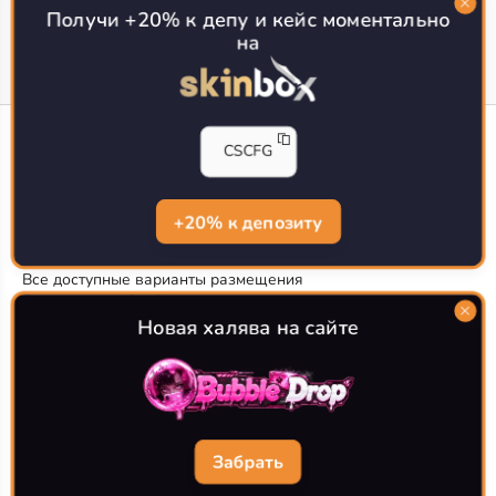
Получи +20% к депу и кейс моментально
на
CS-CONFIG
CSCFG
Конфиги игроков CS2
CS-CONFIG.com © 2020-2026 г.
Политика конфиденциальности
+20% к депозиту
РЕКЛАМА НА САЙТЕ
Все доступные варианты размещения
Согласие на обработку данных
О CS-CONFIG.COM
Новая халява на сайте
CFG pro CS 2 - именно это мы и размещаем на нашем
проекте, иными словами мы предоставляем пользователям
актуальные
конфиги про игроков кс2
. Также вы сможете
самостоятельно поделиться своими настройками с другими
пользователями
Забрать
Разработка сайта
WebZapusk.ru