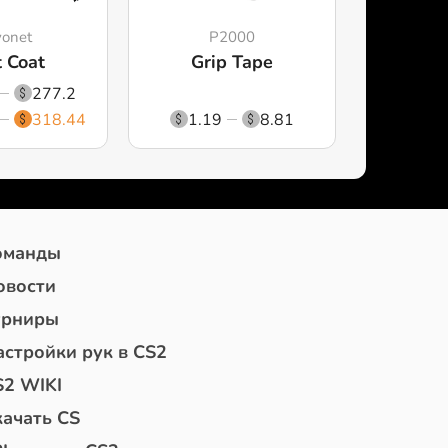
onet
P2000
 Coat
Grip Tape
277.2
318.44
1.19
8.81
оманды
овости
урниры
астройки рук в CS2
S2 WIKI
качать CS