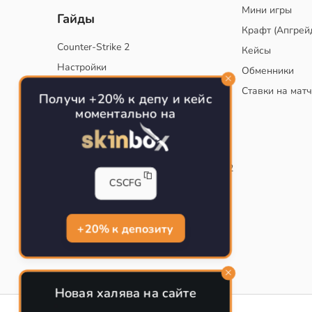
Мини игры
Гайды
Крафт (Апгрей
Counter-Strike 2
Кейсы
Настройки
Обменники
Руководство
Ставки на мат
Получи +20% к депу и кейс
Тактики
моментально на
Конфиг для тренировок в CS
Как сохранить свой конфиг CS
Инста смоки на карте de_mirage в CS2
CSCFG
Рабочий бинд на Jumpthrow
Убираем кровь и следы пуль в CS
+20% к депозиту
Новая халява на сайте