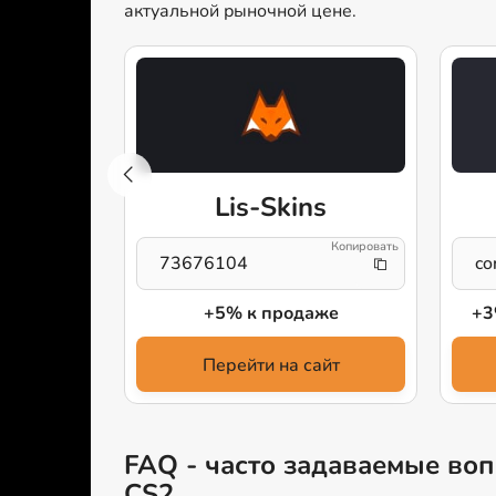
актуальной рыночной цене.
w
Lis-Skins
73676104
co
родажу
+5% к продаже
+3
айт
Перейти на сайт
FAQ - часто задаваемые воп
CS2