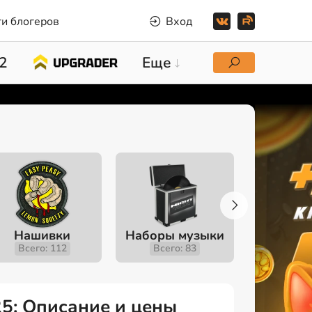
и блогеров
Вход
2
Еще
Нашивки
Наборы музыки
Инстру
Всего: 112
Всего: 83
Всего
25: Описание и цены