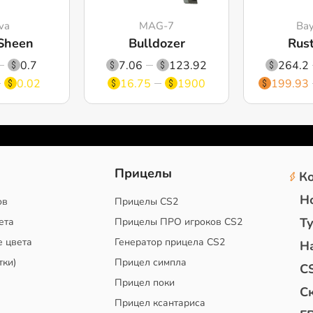
va
MAG-7
Bay
Sheen
Bulldozer
Rust
0.7
7.06
123.92
264.2
0.02
16.75
1900
199.93
2
Прицелы
К
Н
ов
Прицелы CS2
Т
ета
Прицелы ПРО игроков CS2
е цвета
Генератор прицела CS2
Н
тки)
Прицел симпла
C
Прицел поки
С
Прицел ксантариса