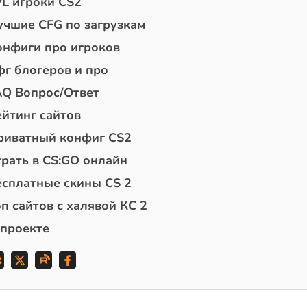
PL игроки CS2
учшие CFG по загрузкам
онфиги про игроков
фг блогеров и про
AQ Вопрос/Ответ
ейтинг сайтов
риватный конфиг CS2
грать в CS:GO онлайн
есплатные скины CS 2
п сайтов с халявой КС 2
 проекте