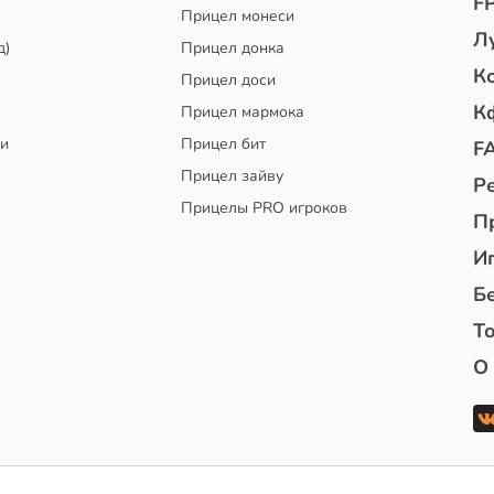
F
Прицел монеси
Л
д)
Прицел донка
К
Прицел доси
К
Прицел мармока
чи
Прицел бит
F
Прицел зайву
Р
Прицелы PRO игроков
П
И
Б
То
О