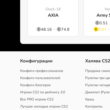
Glock-18
No
AXIA
Army 
0.51
48.16
74.8
0.01
Конфигурации
Халява CS
Конфиги профессионалов
Продажа скин
Конфиги пользователей
Рулетки три цв
Конфиги блогеров
Рулетки четыр
Игроки CS2 по рейтингу 3.0
Джекпот (Руле
Все PRO игроки CS2
Краш
Лучшие молодые игроки CS2
Контракты