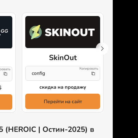
SkinOut
Av
config
cfg
скидка на продажу
3% ск
$
Перейти на сайт
Пе
5 (HEROIC | Остин-2025) в