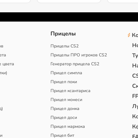
2
Прицелы
К
Н
ов
Прицелы CS2
Т
ета
Прицелы ПРО игроков CS2
е цвета
Генератор прицела CS2
Н
тки)
Прицел симпла
C
Прицел поки
С
Прицел ксантариса
F
Прицел монеси
Л
д)
Прицел донка
К
Прицел доси
К
Прицел мармока
чи
Прицел бит
F