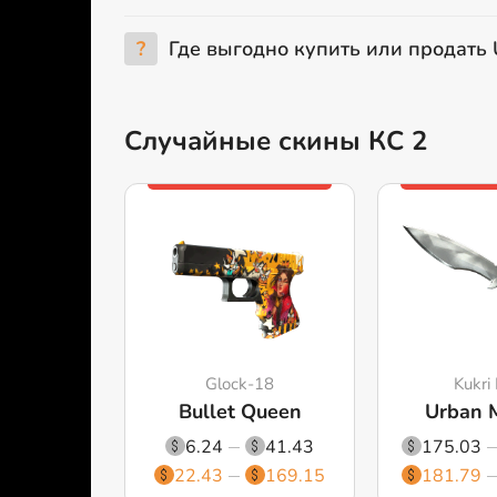
?
Где выгодно купить или продать Ur
Случайные скины КС 2
Glock-18
Kukri 
Bullet Queen
Urban 
6.24
41.43
175.03
22.43
169.15
181.79