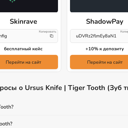
Skinrave
ShadowPay
nfig
uDVRz2flmEy8aN1
бесплатный кейс
+10% к депозиту
Перейти на сайт
Перейти на сайт
осы о Ursus Knife | Tiger Tooth (Зуб т
Tooth?
ooth?