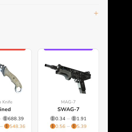
n Knife
MAG-7
ined
SWAG-7
688.39
0.34
1.91
548.36
0.56
5.39