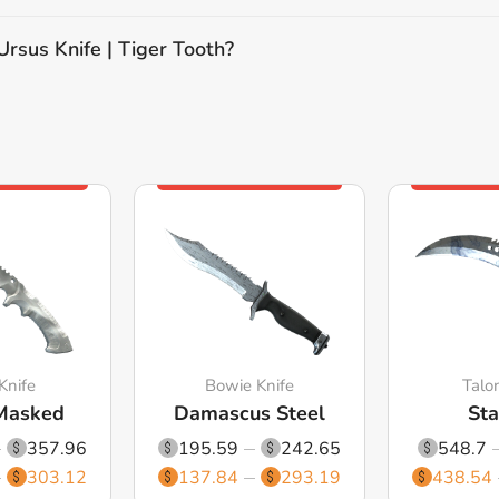
sus Knife | Tiger Tooth?
Knife
Bowie Knife
Talo
Masked
Damascus Steel
Sta
357.96
195.59
242.65
548.7
303.12
137.84
293.19
438.54