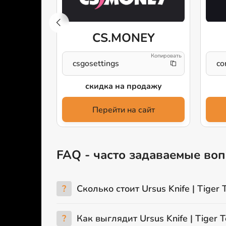
s
CS.MONEY
csgosettings
co
аже
скидка на продажу
айт
Перейти на сайт
FAQ - часто задаваемые вопр
?
Сколько стоит Ursus Knife | Tiger 
?
Как выглядит Ursus Knife | Tiger T