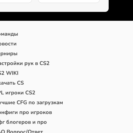
оманды
овости
урниры
астройки рук в CS2
S2 WIKI
качать CS
PL игроки CS2
учшие CFG по загрузкам
онфиги про игроков
фг блогеров и про
AQ Вопрос/Ответ