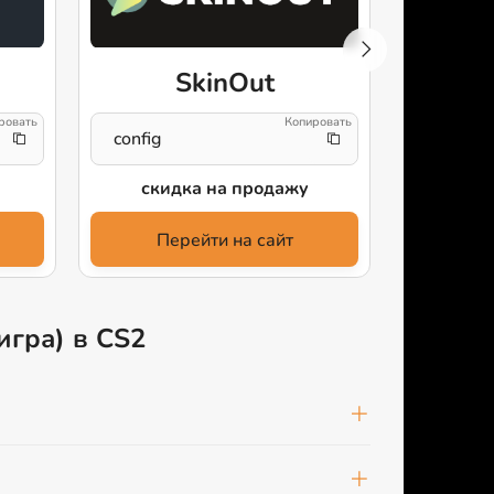
SkinOut
config
CFG
скидка на продажу
2% ск
Перейти на сайт
Пе
игра) в CS2