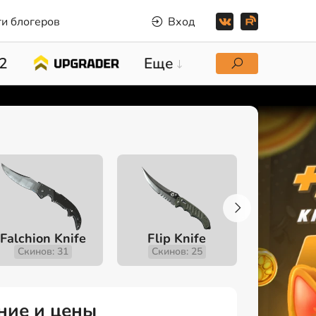
и блогеров
Вход
2
Еще
Falchion Knife
Flip Knife
Gut K
Скинов: 31
Скинов: 25
Скино
ание и цены