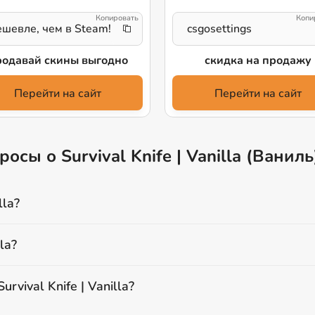
шевле, чем в Steam!
csgosettings
одавай скины выгодно
скидка на продажу
Перейти на сайт
Перейти на сайт
сы о Survival Knife | Vanilla (Ваниль
lla?
la?
vival Knife | Vanilla?