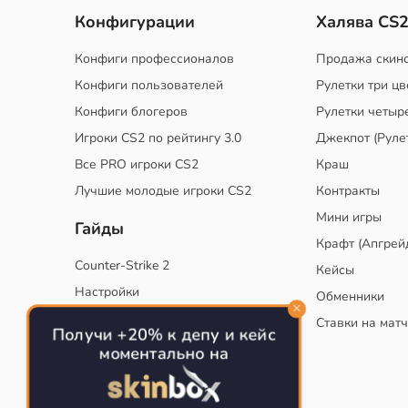
Конфигурации
Халява CS
Конфиги профессионалов
Продажа скин
Конфиги пользователей
Рулетки три цв
Конфиги блогеров
Рулетки четыр
Игроки CS2 по рейтингу 3.0
Джекпот (Руле
Все PRO игроки CS2
Краш
Лучшие молодые игроки CS2
Контракты
Мини игры
Гайды
Крафт (Апгрей
Counter-Strike 2
Кейсы
Настройки
Обменники
Руководство
Ставки на мат
Получи +20% к депу и кейс
Тактики
моментально на
Конфиг для тренировок в CS
Как сохранить свой конфиг CS