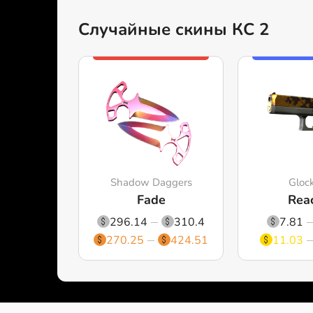
Случайные скины КС 2
Shadow Daggers
Gloc
Fade
Rea
296.14
310.4
7.81
270.25
424.51
11.03