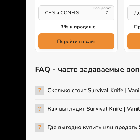
CFG и CONFIG
Де
+3% к продаже
Пр
у и 5$
Перейти на сайт
айт
FAQ - часто задаваемые вопро
?
Сколько стоит Survival Knife | Vani
?
Как выглядит Survival Knife | Vanil
?
Где выгодно купить или продать Sur