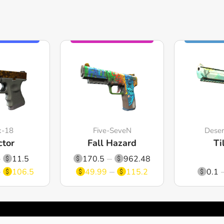
k-18
Five-SeveN
Deser
ctor
Fall Hazard
Ti
11.5
170.5
962.48
106.5
49.99
115.2
0.1