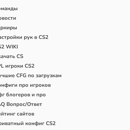
оманды
овости
урниры
астройки рук в CS2
S2 WIKI
качать CS
PL игроки CS2
учшие CFG по загрузкам
онфиги про игроков
фг блогеров и про
AQ Вопрос/Ответ
ейтинг сайтов
риватный конфиг CS2