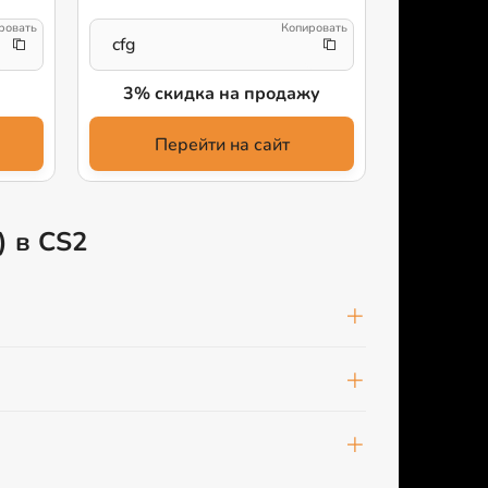
cfg
736761
3% скидка на продажу
+5
Перейти на сайт
Пе
) в CS2