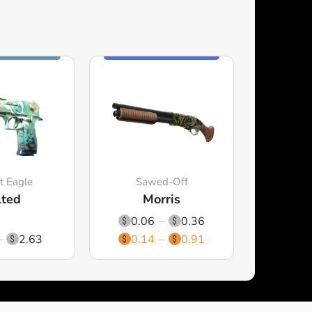
t Eagle
Sawed-Off
lted
Morris
0.06
0.36
2.63
0.14
0.91