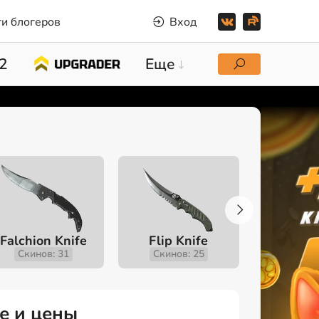
и блогеров
Вход
2
Еще
Falchion Knife
Flip Knife
Gut K
Скинов: 31
Скинов: 25
Скино
ие и цены