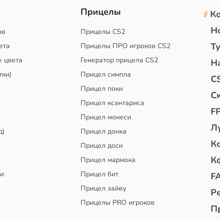
2
Прицелы
К
Н
ов
Прицелы CS2
Т
ета
Прицелы ПРО игроков CS2
е цвета
Генератор прицела CS2
Н
тки)
Прицел симпла
C
Прицел поки
С
Прицел ксантариса
F
Прицел монеси
Л
д)
Прицел донка
К
Прицел доси
К
Прицел мармока
чи
Прицел бит
F
Прицел зайву
Р
Прицелы PRO игроков
П