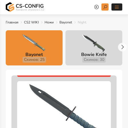
CS-CONFIG
Конфиги игроков CS2
Главная
CS2 WIKI
Ножи
Bayonet
Night
Bayonet
Bowie Knife
Скинов: 25
Скинов: 30