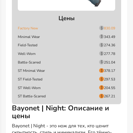
Цены
Factory New
830.09
Minimal Wear
343.49
Field-Tested
274.36
Well-Worn
277.78
Battle-Scarred
251.04
ST Minimal Wear
378.17
ST Field-Tested
297.53
ST Well-Worn
204.55
ST Battle-Scarred
267.21
Bayonet | Night: Описание и
цены
Bayonet | Night - это нож для тех, кто ценит
скрытность, стиль и минимализм. Его тёмно-