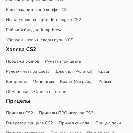
Как сохранить свой конфиг CS
Инста смоки на карте de_mirage в CS2
Рабочий бинд на Jumpthrow
Убираем кровь и следы пуль в CS
Халява CS2
Продажа скинов
Рулетки три цвета
Рулетки четыре цвета
Джекпот (Рулетки)
Краш
Контракты
Мини игры
Крафт (Апгрейд)
Кейсы
Обменники
Ставки на матчи
Прицелы
Прицелы CS2
Прицелы ПРО игроков CS2
Генератор прицела CS2
Прицел симпла
Прицел поки