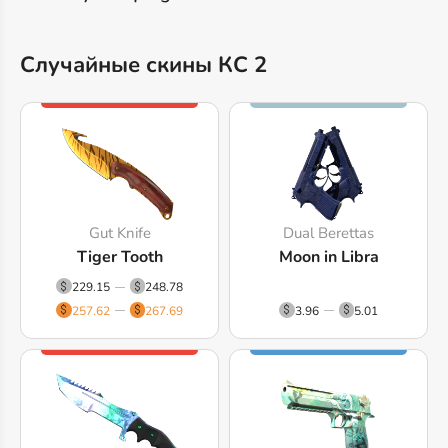
Случайные скины КС 2
Gut Knife
Dual Berettas
Tiger Tooth
Moon in Libra
229.15
248.78
257.62
267.69
3.96
5.01