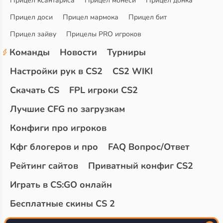
Прицел ксантариса
Прицел монеси
Прицел донка
Прицел доси
Прицел мармока
Прицел бит
Прицел зайву
Прицелы PRO игроков
Команды
Новости
Турниры
Настройки рук в CS2
CS2 WIKI
Скачать CS
FPL игроки CS2
Лучшие CFG по загрузкам
Конфиги про игроков
Кфг блогеров и про
FAQ Вопрос/Ответ
Рейтинг сайтов
Приватный конфиг CS2
Играть в CS:GO онлайн
Бесплатные скины CS 2
Топ сайтов с халявой КС 2
О проекте