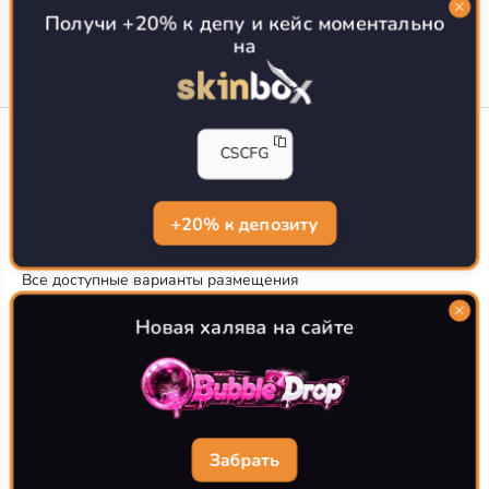
Получи +20% к депу и кейс моментально
на
CS-CONFIG
CSCFG
Конфиги игроков CS2
CS-CONFIG.com © 2020-2026 г.
Политика конфиденциальности
+20% к депозиту
РЕКЛАМА НА САЙТЕ
Все доступные варианты размещения
Согласие на обработку данных
О CS-CONFIG.COM
Новая халява на сайте
CFG pro CS 2 - именно это мы и размещаем на нашем
проекте, иными словами мы предоставляем пользователям
актуальные
конфиги про игроков кс2
. Также вы сможете
самостоятельно поделиться своими настройками с другими
пользователями
Забрать
Разработка сайта
WebZapusk.ru