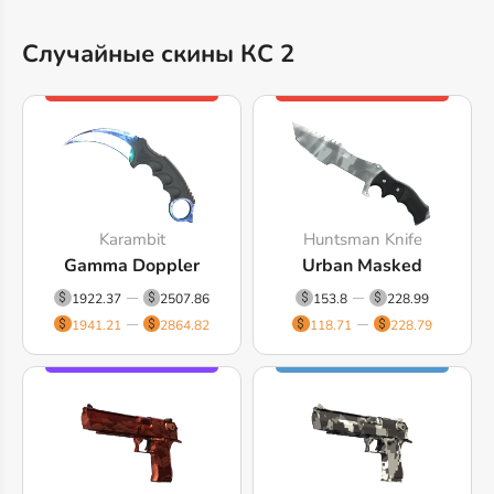
Случайные скины КС 2
Karambit
Huntsman Knife
Gamma Doppler
Urban Masked
1922.37
2507.86
153.8
228.99
1941.21
2864.82
118.71
228.79