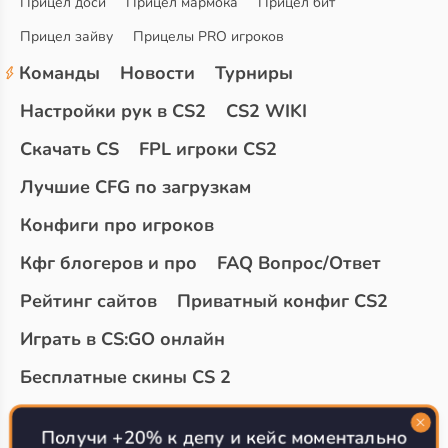
Прицел доси
Прицел мармока
Прицел бит
Прицел зайву
Прицелы PRO игроков
Команды
Новости
Турниры
Настройки рук в CS2
CS2 WIKI
Скачать CS
FPL игроки CS2
Лучшие CFG по загрузкам
Конфиги про игроков
Кфг блогеров и про
FAQ Вопрос/Ответ
Рейтинг сайтов
Приватный конфиг CS2
Играть в CS:GO онлайн
Бесплатные скины CS 2
Топ сайтов с халявой КС 2
О проекте
Получи +20% к депу и кейс моментально