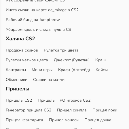
Как сохранить свой конфиг CS
Инста смоки на карте de_mirage в CS2
Рабочий бинд на Jumpthrow
Убираем кровь и следы пуль в CS
Халява CS2
Продажа скинов
Рулетки три цвета
Рулетки четыре цвета
Джекпот (Рулетки)
Краш
Контракты
Мини игры
Крафт (Апгрейд)
Кейсы
Обменники
Ставки на матчи
Прицелы
Прицелы CS2
Прицелы ПРО игроков CS2
Генератор прицела CS2
Прицел симпла
Прицел поки
Прицел ксантариса
Прицел монеси
Прицел донка