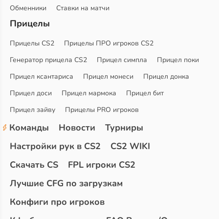
Обменники
Ставки на матчи
Прицелы
Прицелы CS2
Прицелы ПРО игроков CS2
Генератор прицела CS2
Прицел симпла
Прицел поки
Прицел ксантариса
Прицел монеси
Прицел донка
Прицел доси
Прицел мармока
Прицел бит
Прицел зайву
Прицелы PRO игроков
Команды
Новости
Турниры
Настройки рук в CS2
CS2 WIKI
Скачать CS
FPL игроки CS2
Лучшие CFG по загрузкам
Конфиги про игроков