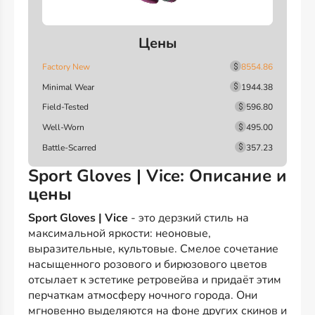
Цены
Factory New
8554.86
Minimal Wear
1944.38
Field-Tested
596.80
Well-Worn
495.00
Battle-Scarred
357.23
Sport Gloves | Vice: Описание и
цены
Sport Gloves | Vice
- это дерзкий стиль на
максимальной яркости: неоновые,
выразительные, культовые. Смелое сочетание
насыщенного розового и бирюзового цветов
отсылает к эстетике ретровейва и придаёт этим
перчаткам атмосферу ночного города. Они
мгновенно выделяются на фоне других скинов и