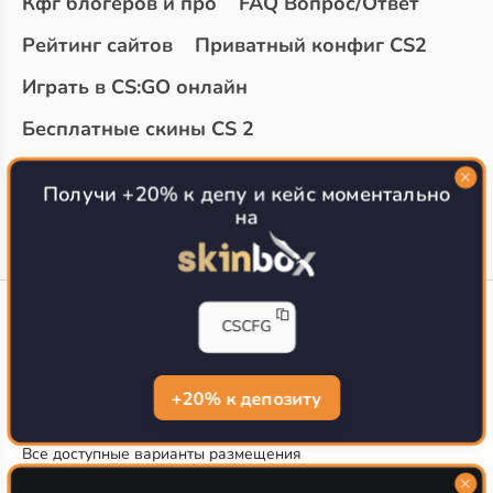
Кфг блогеров и про
FAQ Вопрос/Ответ
Рейтинг сайтов
Приватный конфиг CS2
Играть в CS:GO онлайн
Бесплатные скины CS 2
Топ сайтов с халявой КС 2
О проекте
Получи +20% к депу и кейс моментально
на
CS-CONFIG
CSCFG
Конфиги игроков CS2
CS-CONFIG.com © 2020-2026 г.
Политика конфиденциальности
+20% к депозиту
РЕКЛАМА НА САЙТЕ
Все доступные варианты размещения
Согласие на обработку данных