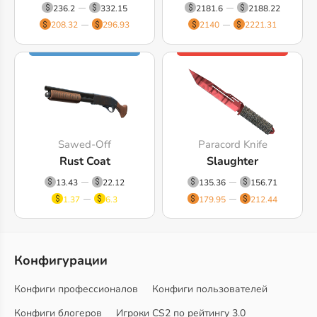
236.2
332.15
2181.6
2188.22
208.32
296.93
2140
2221.31
Sawed-Off
Paracord Knife
Rust Coat
Slaughter
13.43
22.12
135.36
156.71
1.37
6.3
179.95
212.44
Конфигурации
Конфиги профессионалов
Конфиги пользователей
Конфиги блогеров
Игроки CS2 по рейтингу 3.0