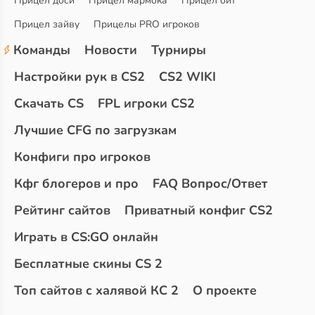
Прицел доси
Прицел мармока
Прицел бит
Прицел зайву
Прицелы PRO игроков
Команды
Новости
Турниры
Настройки рук в CS2
CS2 WIKI
Скачать CS
FPL игроки CS2
Лучшие CFG по загрузкам
Конфиги про игроков
Кфг блогеров и про
FAQ Вопрос/Ответ
Рейтинг сайтов
Приватный конфиг CS2
Играть в CS:GO онлайн
Бесплатные скины CS 2
Топ сайтов с халявой КС 2
О проекте