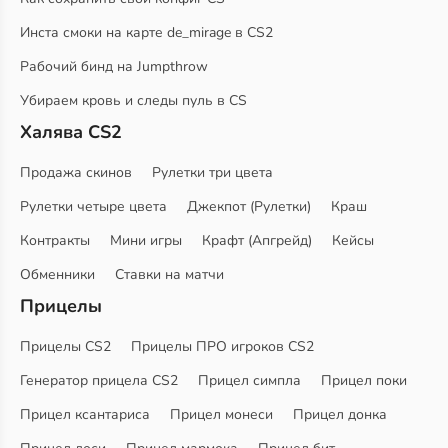
Инста смоки на карте de_mirage в CS2
Рабочий бинд на Jumpthrow
Убираем кровь и следы пуль в CS
Халява CS2
Продажа скинов
Рулетки три цвета
Рулетки четыре цвета
Джекпот (Рулетки)
Краш
Контракты
Мини игры
Крафт (Апгрейд)
Кейсы
Обменники
Ставки на матчи
Прицелы
Прицелы CS2
Прицелы ПРО игроков CS2
Генератор прицела CS2
Прицел симпла
Прицел поки
Прицел ксантариса
Прицел монеси
Прицел донка