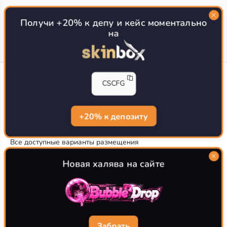
Топ сайтов с халявой КС 2
О проекте
Получи +20% к депу и кейс моментально
на
CS-CONFIG
CSCFG
Конфиги игроков CS2
CS-CONFIG.com © 2020-2026 г.
Политика конфиденциальности
+20% к депозиту
РЕКЛАМА НА САЙТЕ
Все доступные варианты размещения
Согласие на обработку данных
О CS-CONFIG.COM
Новая халява на сайте
CFG pro CS 2 - именно это мы и размещаем на нашем
проекте, иными словами мы предоставляем пользователям
актуальные
конфиги про игроков кс2
. Также вы сможете
самостоятельно поделиться своими настройками с другими
пользователями
Забрать