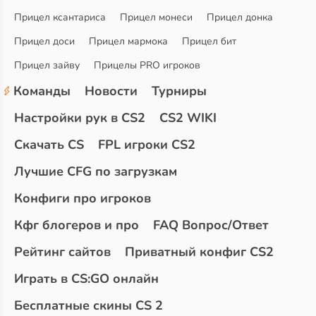
Прицел ксантариса
Прицел монеси
Прицел донка
Прицел доси
Прицел мармока
Прицел бит
Прицел зайву
Прицелы PRO игроков
Команды
Новости
Турниры
Настройки рук в CS2
CS2 WIKI
Скачать CS
FPL игроки CS2
Лучшие CFG по загрузкам
Конфиги про игроков
Кфг блогеров и про
FAQ Вопрос/Ответ
Рейтинг сайтов
Приватный конфиг CS2
Играть в CS:GO онлайн
Бесплатные скины CS 2