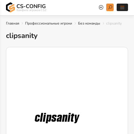
CS-CONFIG
Конфиги игроков CS2
Главная
Профессиональные игроки
Без команды
clipsanity
clipsanity