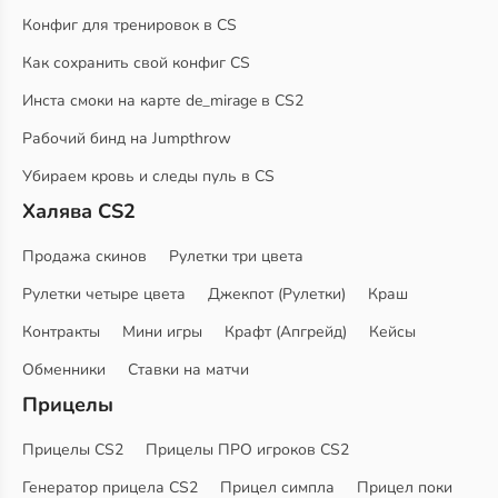
Конфиг для тренировок в CS
Как сохранить свой конфиг CS
Инста смоки на карте de_mirage в CS2
Рабочий бинд на Jumpthrow
Убираем кровь и следы пуль в CS
Халява CS2
Продажа скинов
Рулетки три цвета
Рулетки четыре цвета
Джекпот (Рулетки)
Краш
Контракты
Мини игры
Крафт (Апгрейд)
Кейсы
Обменники
Ставки на матчи
Прицелы
Прицелы CS2
Прицелы ПРО игроков CS2
Генератор прицела CS2
Прицел симпла
Прицел поки