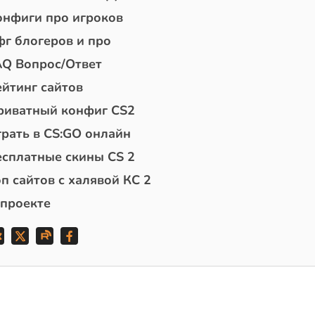
онфиги про игроков
фг блогеров и про
AQ Вопрос/Ответ
ейтинг сайтов
риватный конфиг CS2
грать в CS:GO онлайн
есплатные скины CS 2
п сайтов с халявой КС 2
 проекте