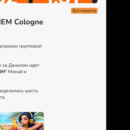
Все новости
IEM Cologne
игроком групповой
м за Данилом идет
iM
" Михай и
ределились шесть
та.