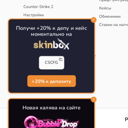
Counter-Strike 2
Кейсы
Настройки
Обменники
Руководство
Ставки на мат
Получи +20% к депу и кейс
Тактики
моментально на
Конфиг для тренировок в CS
Как сохранить свой конфиг CS
Инста смоки на карте de_mirage в CS2
CSCFG
Рабочий бинд на Jumpthrow
Убираем кровь и следы пуль в CS
+20% к депозиту
Новая халява на сайте
CS-CONFIG
Конфиги игроков CS2