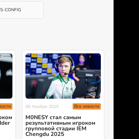
CS-CONFIG
вости
Все новости
06 Ноября 2025
оком
M0NESY стал самым
dder
результативным игроком
групповой стадии IEM
Chengdu 2025