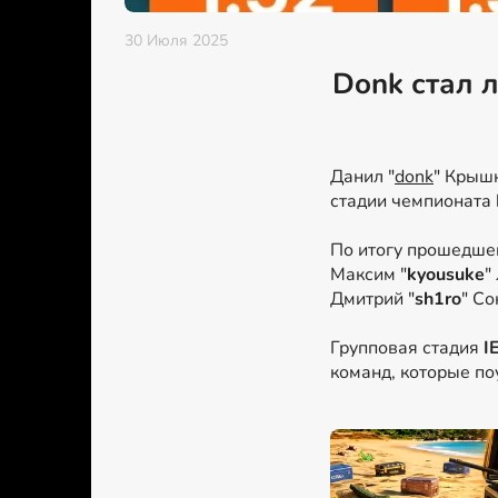
30 Июля 2025
Donk стал 
Данил "
donk
" Крыш
стадии чемпионата
По итогу прошедшег
Максим "
kyousuke
"
Дмитрий "
sh1ro
" Со
Групповая стадия
I
команд, которые по