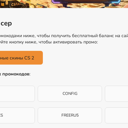
йсер
мокодами ниже, чтобы получить бесплатный баланс на са
зуйте кнопку ниже, чтобы активировать промо:
ные скины CS 2
х промокодов
:
CONFIG
CS
FREERU5