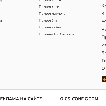
К
Прицел доси
К
Прицел мармока
чи
Прицел бит
F
Прицел зайву
Р
Прицелы PRO игроков
П
И
Б
То
О
РЕКЛАМА НА САЙТЕ
О CS-CONFIG.COM