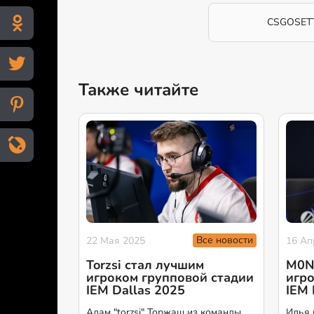
CSGOSET
Также читайте
Все новости
22 Мая 2025
16 Ап
Torzsi стал лучшим
M0N
игроком групповой стадии
игро
IEM Dallas 2025
IEM 
Адам "torzsi" Торжаш из команды
Илья 