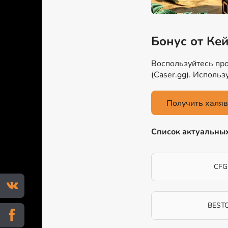
Бонус от Ке
Воспользуйтесь про
(Caser.gg). Исполь
Получить халяв
Список актуальны
CFG
BEST