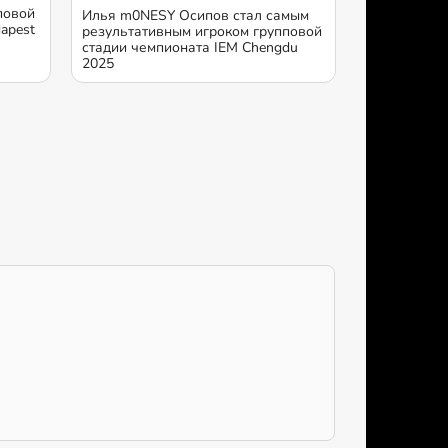
повой
Илья m0NESY Осипов стал самым
apest
результативным игроком групповой
стадии чемпионата IEM Chengdu
2025