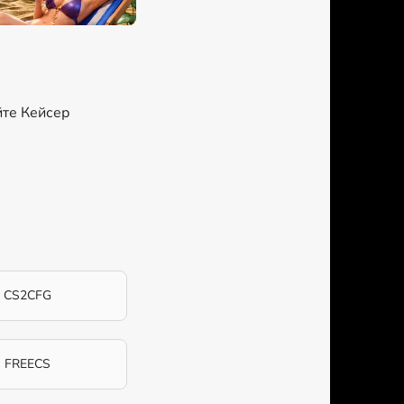
йте Кейсер
CS2CFG
FREECS