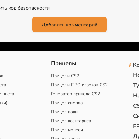
2
Прицелы
К
Н
ов
Прицелы CS2
Т
ета
Прицелы ПРО игроков CS2
е цвета
Генератор прицела CS2
Н
тки)
Прицел симпла
C
Прицел поки
С
Прицел ксантариса
F
Прицел монеси
Л
д)
Прицел донка