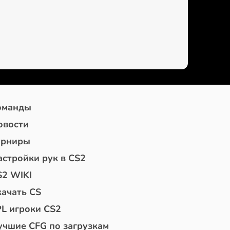
оманды
овости
урниры
астройки рук в CS2
S2 WIKI
качать CS
PL игроки CS2
учшие CFG по загрузкам