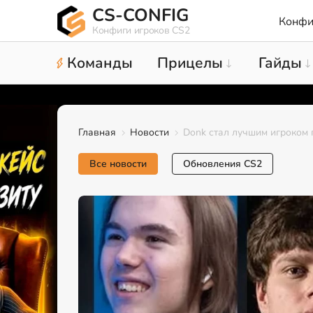
CS-CONFIG
Конфи
Конфиги игроков CS2
Команды
Прицелы
Гайды
Главная
Новости
Donk стал лучшим игроком 
Все новости
Обновления CS2