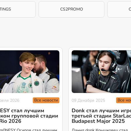
TINGS
CS2PROMO
Все новости
Все но
реля 2026
09 Декабря 2025
ESY стал лучшим
Donk стал лучшим игр
ком групповой стадии
третьей стадии StarLa
Rio 2026
Budapest Major 2025
m0NESY Осипов стал лучшим
Данил donk Крышковец стал