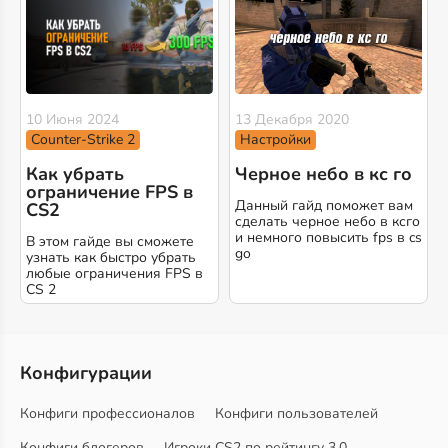
10 Июня 2024
13 Декабря 2020
Counter-Strike 2
Настройки
Как убрать
Черное небо в кс го
ограничение FPS в
Данный гайд поможет вам
CS2
сделать черное небо в ксго
и немного повысить fps в cs
В этом гайде вы сможете
go
узнать как быстро убрать
любые ограничения FPS в
CS 2
Конфигурации
Конфиги профессионалов
Конфиги пользователей
Конфиги блогеров
Игроки CS2 по рейтингу 3.0