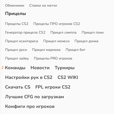
Обменники
Ставки на матчи
Прицелы
Прицелы CS2
Прицелы ПРО игроков CS2
Генератор прицела CS2
Прицел симпла
Прицел поки
Прицел ксантариса
Прицел монеси
Прицел донка
Прицел доси
Прицел мармока
Прицел бит
Прицел зайву
Прицелы PRO игроков
Команды
Новости
Турниры
Настройки рук в CS2
CS2 WIKI
Скачать CS
FPL игроки CS2
Лучшие CFG по загрузкам
Конфиги про игроков