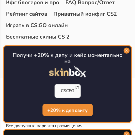
Кфг блогеров и про
FAQ Вопрос/Ответ
Рейтинг сайтов
Приватный конфиг CS2
Играть в CS:GO онлайн
Бесплатные скины CS 2
Топ сайтов с халявой КС 2
О проекте
Получи +20% к депу и кейс моментально
на
CS-CONFIG
CSCFG
Конфиги игроков CS2
CS-CONFIG.com © 2020-2026 г.
Политика конфиденциальности
+20% к депозиту
РЕКЛАМА НА САЙТЕ
Все доступные варианты размещения
Согласие на обработку данных