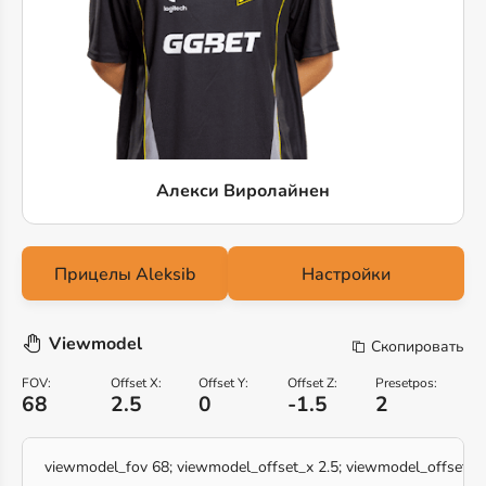
Алекси Виролайнен
Настройки
Viewmodel
Скопировать
FOV:
Offset X:
Offset Y:
Offset Z:
Presetpos:
68
2.5
0
-1.5
2
viewmodel_fov 68; viewmodel_offset_x 2.5; viewmodel_offset_y 