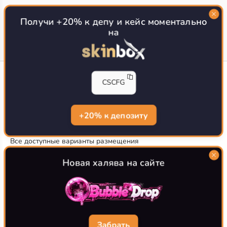
Топ сайтов с халявой КС 2
О проекте
Получи +20% к депу и кейс моментально
на
CS-CONFIG
CSCFG
Конфиги игроков CS2
CS-CONFIG.com © 2020-2026 г.
Политика конфиденциальности
+20% к депозиту
РЕКЛАМА НА САЙТЕ
Все доступные варианты размещения
Согласие на обработку данных
О CS-CONFIG.COM
Новая халява на сайте
CFG pro CS 2 - именно это мы и размещаем на нашем
проекте, иными словами мы предоставляем пользователям
актуальные
конфиги про игроков кс2
. Также вы сможете
самостоятельно поделиться своими настройками с другими
пользователями
Забрать
Разработка сайта
WebZapusk.ru