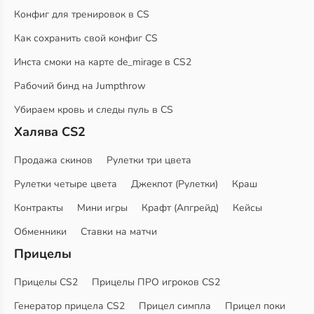
Конфиг для тренировок в CS
Как сохранить свой конфиг CS
Инста смоки на карте de_mirage в CS2
Рабочий бинд на Jumpthrow
Убираем кровь и следы пуль в CS
Халява CS2
Продажа скинов
Рулетки три цвета
Рулетки четыре цвета
Джекпот (Рулетки)
Краш
Контракты
Мини игры
Крафт (Апгрейд)
Кейсы
Обменники
Ставки на матчи
Прицелы
Прицелы CS2
Прицелы ПРО игроков CS2
Генератор прицела CS2
Прицел симпла
Прицел поки