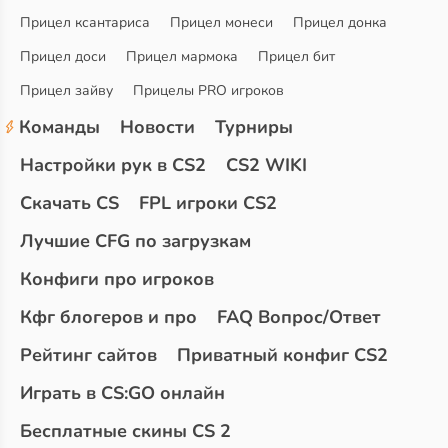
Прицел ксантариса
Прицел монеси
Прицел донка
Прицел доси
Прицел мармока
Прицел бит
Прицел зайву
Прицелы PRO игроков
Команды
Новости
Турниры
Настройки рук в CS2
CS2 WIKI
Скачать CS
FPL игроки CS2
Лучшие CFG по загрузкам
Конфиги про игроков
Кфг блогеров и про
FAQ Вопрос/Ответ
Рейтинг сайтов
Приватный конфиг CS2
Играть в CS:GO онлайн
Бесплатные скины CS 2