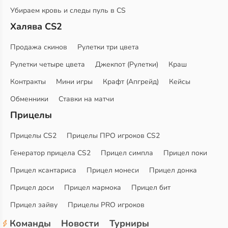
Убираем кровь и следы пуль в CS
Халява CS2
Продажа скинов
Рулетки три цвета
Рулетки четыре цвета
Джекпот (Рулетки)
Краш
Контракты
Мини игры
Крафт (Апгрейд)
Кейсы
Обменники
Ставки на матчи
Прицелы
Прицелы CS2
Прицелы ПРО игроков CS2
Генератор прицела CS2
Прицел симпла
Прицел поки
Прицел ксантариса
Прицел монеси
Прицел донка
Прицел доси
Прицел мармока
Прицел бит
Прицел зайву
Прицелы PRO игроков
Команды
Новости
Турниры