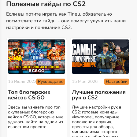
Полезные гайды по CS2
Если вы хотите играть как Tineu, обязательно
посмотрите эти гайды - они помогут улучшить ваши
настройки и понимание CS2.
Руководство
Настройки
16 Июля 2022
15 Мая 2026
Топ блогерских
Лучшие положения
кейсов CS:GO
рук в CS2
Здесь вы узнаете про топ
Лучшие настройки рук в
окупаемых блогерских
CS2: готовые команды
кейсов CS:GO, которые мне
viewmodel, популярные
удалось найти на одном из
положения оружия,
известном проекте
пресеты для обзора,
минимализма, старого
стиля и удобной игры в