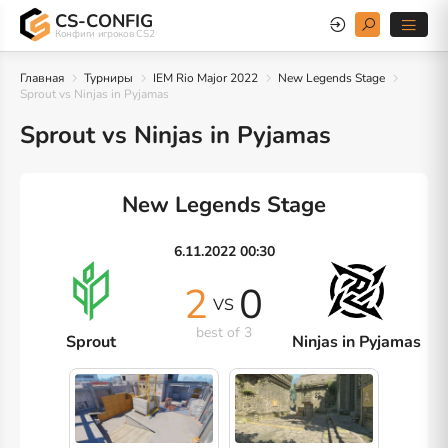
CS-CONFIG
Конфиги игроков CS2
Главная
Турниры
IEM Rio Major 2022
New Legends Stage
Sprout vs Ninjas in Pyjamas
Sprout vs Ninjas in Pyjamas
New Legends Stage
6.11.2022 00:30
2
0
VS
best of 3
Sprout
Ninjas in Pyjamas