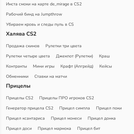
Инста смоки на карте de_mirage в CS2
Рабочий бинд на Jumpthrow
Убираем кровь и следы пуль в CS
Халява CS2
Продажа скинов
Рулетки три цвета
Рулетки четыре цвета
Джекпот (Рулетки)
Краш
Контракты
Мини игры
Крафт (Апгрейд)
Кейсы
Обменники
Ставки на матчи
Прицелы
Прицелы CS2
Прицелы ПРО игроков CS2
Генератор прицела CS2
Прицел симпла
Прицел поки
Прицел ксантариса
Прицел монеси
Прицел донка
Прицел доси
Прицел мармока
Прицел бит