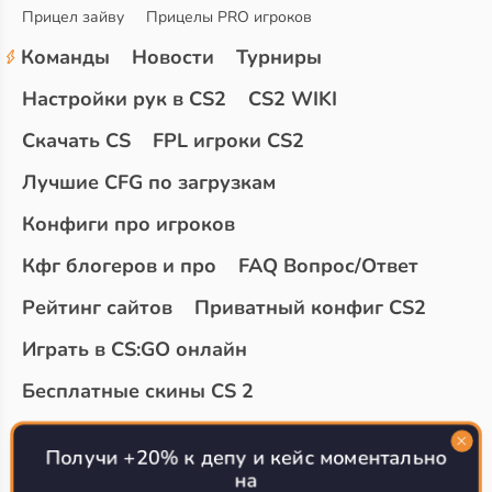
Прицел зайву
Прицелы PRO игроков
Команды
Новости
Турниры
Настройки рук в CS2
CS2 WIKI
Скачать CS
FPL игроки CS2
Лучшие CFG по загрузкам
Конфиги про игроков
Кфг блогеров и про
FAQ Вопрос/Ответ
Рейтинг сайтов
Приватный конфиг CS2
Играть в CS:GO онлайн
Бесплатные скины CS 2
Топ сайтов с халявой КС 2
О проекте
Получи +20% к депу и кейс моментально
на