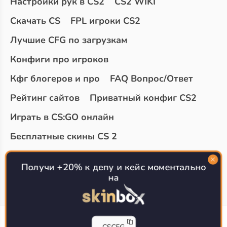
Настройки рук в CS2
CS2 WIKI
Скачать CS
FPL игроки CS2
Лучшие CFG по загрузкам
Конфиги про игроков
Кфг блогеров и про
FAQ Вопрос/Ответ
Рейтинг сайтов
Приватный конфиг CS2
Играть в CS:GO онлайн
Бесплатные скины CS 2
Топ сайтов с халявой КС 2
О проекте
Получи +20% к депу и кейс моментально
на