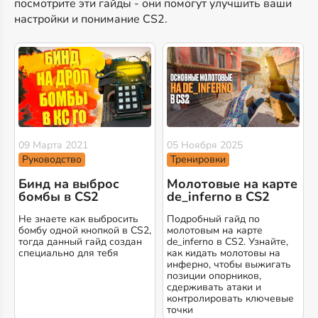
посмотрите эти гайды - они помогут улучшить ваши
настройки и понимание CS2.
09 Марта 2021
05 Ноября 2025
Руководство
Тренировки
Бинд на выброс
Молотовые на карте
бомбы в CS2
de_inferno в CS2
Не знаете как выбросить
Подробный гайд по
бомбу одной кнопкой в CS2,
молотовым на карте
тогда данный гайд создан
de_inferno в CS2. Узнайте,
специально для тебя
как кидать молотовы на
инферно, чтобы выжигать
позиции опорников,
сдерживать атаки и
контролировать ключевые
точки