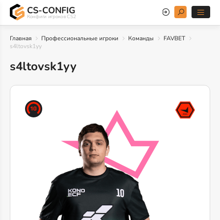
CS-CONFIG
Конфиги игроков CS2
Главная
Профессиональные игроки
Команды
FAVBET
s4ltovsk1yy
s4ltovsk1yy