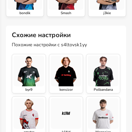
bondik
Smash
j3kie
Схожие настройки
Похожие настройки с s4ltovsk1yy
byr9
kensizor
Polbandana