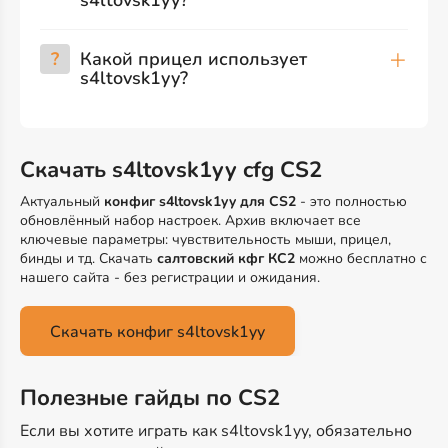
s4ltovsk1yy?
?
Какой прицел использует
s4ltovsk1yy?
Скачать s4ltovsk1yy cfg CS2
Актуальный
конфиг s4ltovsk1yy для CS2
- это полностью
обновлённый набор настроек. Архив включает все
ключевые параметры: чувствительность мыши, прицел,
бинды и тд. Скачать
салтовский кфг КС2
можно бесплатно с
нашего сайта - без регистрации и ожидания.
Скачать конфиг s4ltovsk1yy
Полезные гайды по CS2
Если вы хотите играть как s4ltovsk1yy, обязательно