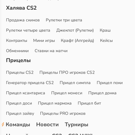
Халява CS2
Продажа скинов
Рулетки три цвета
Рулетки четыре цвета
Джекпот (Рулетки)
Краш
Контракты
Мини игры
Крафт (Апгрейд)
Кейсы
Обменники
Ставки на матчи
Прицелы
Прицелы CS2
Прицелы ПРО игроков CS2
Генератор прицела CS2
Прицел симпла
Прицел поки
Прицел ксантариса
Прицел монеси
Прицел донка
Прицел доси
Прицел мармока
Прицел бит
Прицел зайву
Прицелы PRO игроков
Команды
Новости
Турниры