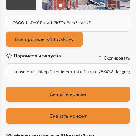
CSGO-haDdY-RuJXd-2kZTs-9ars3-tXcNE
Параметры запуска
Скопировать
-console +cl_interp 1 +cl_interp_ratio 1 +rate 786432 -language
Скачать конфиг
Скачать конфиг