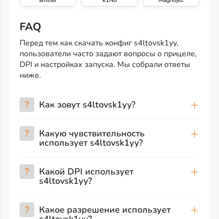
amster
k1Nd
Magnojez
FAQ
Перед тем как скачать конфиг s4ltovsk1yy,
пользователи часто задают вопросы о прицеле,
DPI и настройках запуска. Мы собрали ответы
ниже.
?
Как зовут s4ltovsk1yy?
?
Какую чувствительность
использует s4ltovsk1yy?
?
Какой DPI использует
s4ltovsk1yy?
?
Какое разрешение использует