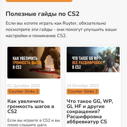
Полезные гайды по CS2
Если вы хотите играть как Ruyter, обязательно
посмотрите эти гайды - они помогут улучшить ваши
настройки и понимание CS2.
01 Декабря 2023
24 Октября 2023
Counter-Strike 2
Counter-Strike 2
Как увеличить
Что такое GG, WP,
громкость шагов в
GL HF и другие
CS2
сокращения?
Расшифровка
Если вы играете в CS2 и вы
аббревиатур CS
плохо слышите шаги