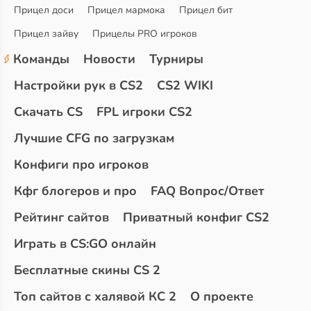
Прицел доси
Прицел мармока
Прицел бит
Прицел зайву
Прицелы PRO игроков
Команды
Новости
Турниры
Настройки рук в CS2
CS2 WIKI
Скачать CS
FPL игроки CS2
Лучшие CFG по загрузкам
Конфиги про игроков
Кфг блогеров и про
FAQ Вопрос/Ответ
Рейтинг сайтов
Приватный конфиг CS2
Играть в CS:GO онлайн
Бесплатные скины CS 2
Топ сайтов с халявой КС 2
О проекте