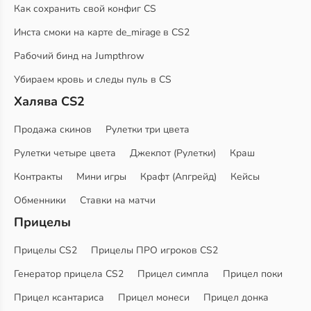
Как сохранить свой конфиг CS
Инста смоки на карте de_mirage в CS2
Рабочий бинд на Jumpthrow
Убираем кровь и следы пуль в CS
Халява CS2
Продажа скинов
Рулетки три цвета
Рулетки четыре цвета
Джекпот (Рулетки)
Краш
Контракты
Мини игры
Крафт (Апгрейд)
Кейсы
Обменники
Ставки на матчи
Прицелы
Прицелы CS2
Прицелы ПРО игроков CS2
Генератор прицела CS2
Прицел симпла
Прицел поки
Прицел ксантариса
Прицел монеси
Прицел донка