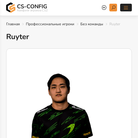
CS-CONFIG
Конфиги игроков CS2
Главная
Профессиональные игроки
Без команды
Ruyter
Ruyter