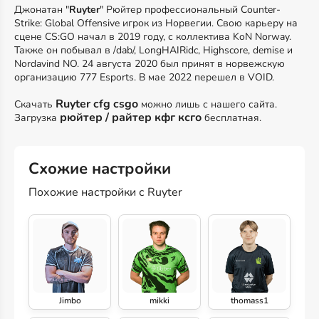
Джонатан "
Ruyter
" Рюйтер профессиональный Counter-
Strike: Global Offensive игрок из Норвегии. Свою карьеру на
сцене CS:GO начал в 2019 году, с коллектива KoN Norway.
Также он побывал в /dab/, LongHAIRidc, Highscore, demise и
Nordavind NO. 24 августа 2020 был принят в норвежскую
организацию 777 Esports. В мае 2022 перешел в VOID.
Ruyter cfg csgo
Скачать
можно лишь с нашего сайта.
рюйтер / райтер кфг ксго
Загрузка
бесплатная.
Схожие настройки
Похожие настройки с Ruyter
Jimbo
mikki
thomass1