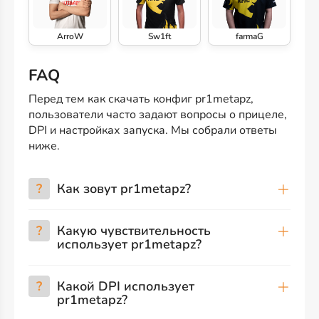
ArroW
Sw1ft
farmaG
FAQ
Перед тем как скачать конфиг pr1metapz,
пользователи часто задают вопросы о прицеле,
DPI и настройках запуска. Мы собрали ответы
ниже.
?
Как зовут pr1metapz?
?
Какую чувствительность
использует pr1metapz?
?
Какой DPI использует
pr1metapz?