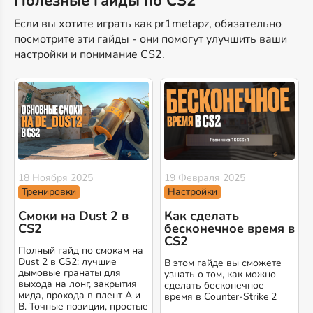
Полезные гайды по CS2
Если вы хотите играть как pr1metapz, обязательно
посмотрите эти гайды - они помогут улучшить ваши
настройки и понимание CS2.
18 Ноября 2025
19 Февраля 2025
Тренировки
Настройки
Смоки на Dust 2 в
Как сделать
CS2
бесконечное время в
CS2
Полный гайд по смокам на
Dust 2 в CS2: лучшие
В этом гайде вы сможете
дымовые гранаты для
узнать о том, как можно
выхода на лонг, закрытия
сделать бесконечное
мида, прохода в плент A и
время в Counter-Strike 2
B. Точные позиции, простые