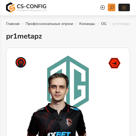
CS-CONFIG
Конфиги игроков CS2
Главная
Профессиональные игроки
Команды
OG
pr1metapz
pr1metapz