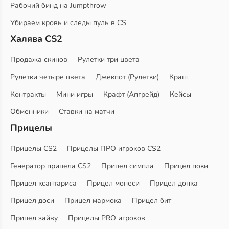
Рабочий бинд на Jumpthrow
Убираем кровь и следы пуль в CS
Халява CS2
Продажа скинов
Рулетки три цвета
Рулетки четыре цвета
Джекпот (Рулетки)
Краш
Контракты
Мини игры
Крафт (Апгрейд)
Кейсы
Обменники
Ставки на матчи
Прицелы
Прицелы CS2
Прицелы ПРО игроков CS2
Генератор прицела CS2
Прицел симпла
Прицел поки
Прицел ксантариса
Прицел монеси
Прицел донка
Прицел доси
Прицел мармока
Прицел бит
Прицел зайву
Прицелы PRO игроков