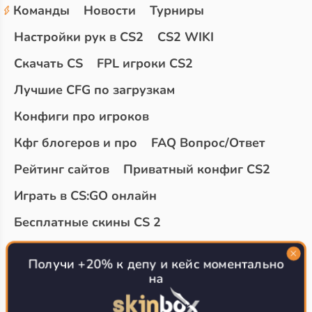
Команды
Новости
Турниры
Настройки рук в CS2
CS2 WIKI
Скачать CS
FPL игроки CS2
Лучшие CFG по загрузкам
Конфиги про игроков
Кфг блогеров и про
FAQ Вопрос/Ответ
Рейтинг сайтов
Приватный конфиг CS2
Играть в CS:GO онлайн
Бесплатные скины CS 2
Топ сайтов с халявой КС 2
О проекте
Получи +20% к депу и кейс моментально
на