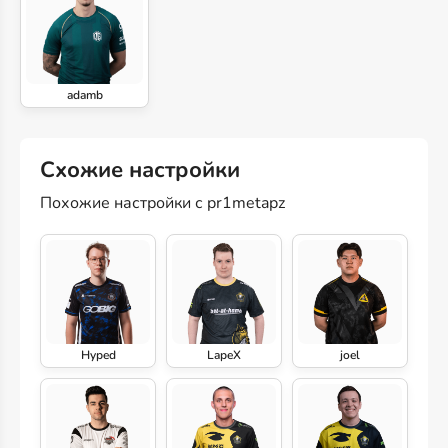
adamb
Схожие настройки
Похожие настройки с pr1metapz
Hyped
LapeX
joel