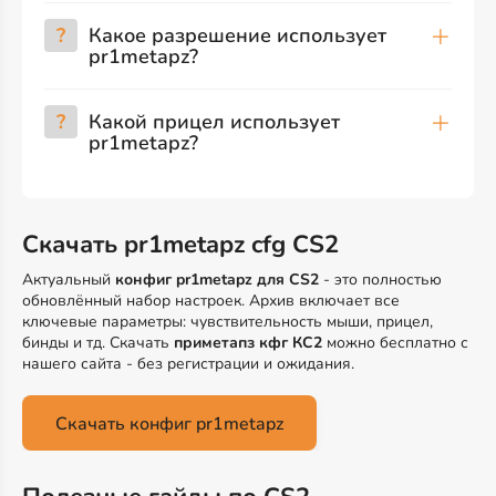
?
Какое разрешение использует
pr1metapz?
?
Какой прицел использует
pr1metapz?
Скачать pr1metapz cfg CS2
Актуальный
конфиг pr1metapz для CS2
- это полностью
обновлённый набор настроек. Архив включает все
ключевые параметры: чувствительность мыши, прицел,
бинды и тд. Скачать
приметапз кфг КС2
можно бесплатно с
нашего сайта - без регистрации и ожидания.
Скачать конфиг pr1metapz