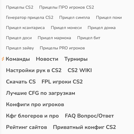
Прицелы CS2
Прицелы ПРО игроков CS2
Генератор прицела CS2
Прицел симпла
Прицел поки
Прицел ксантариса
Прицел монеси
Прицел донка
Прицел доси
Прицел мармока
Прицел бит
Прицел зайву
Прицелы PRO игроков
Команды
Новости
Турниры
Настройки рук в CS2
CS2 WIKI
Скачать CS
FPL игроки CS2
Лучшие CFG по загрузкам
Конфиги про игроков
Кфг блогеров и про
FAQ Вопрос/Ответ
Рейтинг сайтов
Приватный конфиг CS2