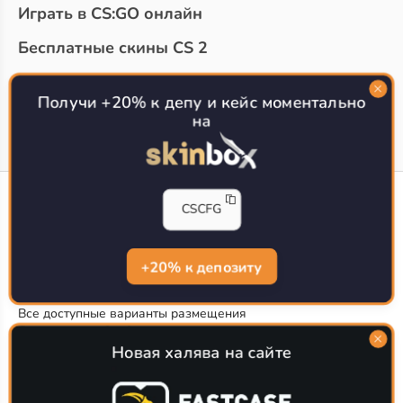
Играть в CS:GO онлайн
Бесплатные скины CS 2
Топ сайтов с халявой КС 2
О проекте
Получи +20% к депу и кейс моментально
на
CS-CONFIG
CSCFG
Конфиги игроков CS2
CS-CONFIG.com © 2020-2026 г.
Политика конфиденциальности
+20% к депозиту
РЕКЛАМА НА САЙТЕ
Все доступные варианты размещения
Согласие на обработку данных
О CS-CONFIG.COM
Новая халява на сайте
CFG pro CS 2 - именно это мы и размещаем на нашем
проекте, иными словами мы предоставляем пользователям