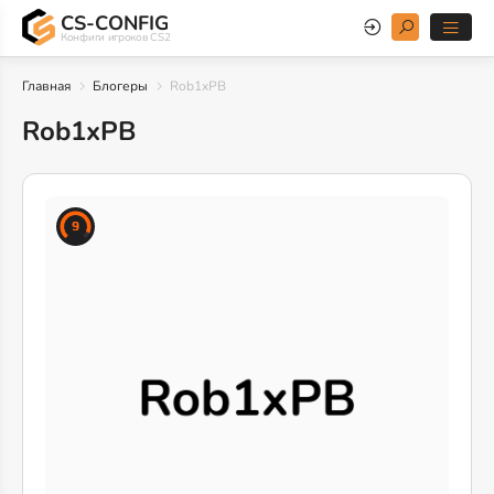
CS-CONFIG
Конфиги игроков CS2
Главная
Блогеры
Rob1xPB
Rob1xPB