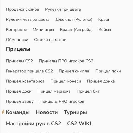
Продажа скинов
Рулетки три цвета
Рулетки четыре цвета
Джекпот (Рулетки)
Краш
Контракты
Мини игры
Крафт (Апгрейд)
Кейсы
Обменники
Ставки на матчи
Прицелы
Прицелы CS2
Прицелы ПРО игроков CS2
Генератор прицела CS2
Прицел симпла
Прицел поки
Прицел ксантариса
Прицел монеси
Прицел донка
Прицел доси
Прицел мармока
Прицел бит
Прицел зайву
Прицелы PRO игроков
Команды
Новости
Турниры
Настройки рук в CS2
CS2 WIKI