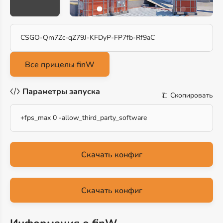
CSGO-Qm7Zc-qZ79J-KFDyP-FP7fb-Rf9aC
Параметры запуска
Скопировать
+fps_max 0 -allow_third_party_software
Скачать конфиг
Скачать конфиг