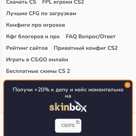
Скачать CS
FPL игроки CS2
Лучшие CFG по загрузкам
Конфиги про игроков
Кфг блогеров и про
FAQ Вопрос/Ответ
Рейтинг сайтов
Приватный конфиг CS2
Играть в CS:GO онлайн
Бесплатные скины CS 2
Топ сайтов с халявой КС 2
О проекте
Получи +20% к депу и кейс моментально
на
CS-CONFIG
CSCFG
Конфиги игроков CS2