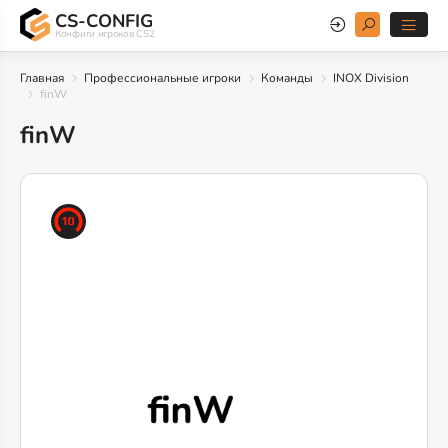
CS-CONFIG
Конфиги игроков CS2
Главная
Профессиональные игроки
Команды
INOX Division
finW
finW