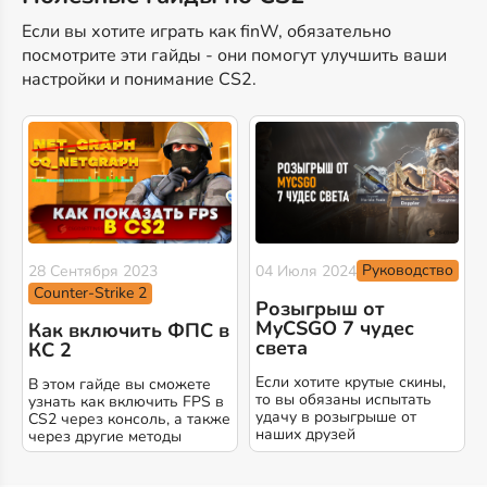
Если вы хотите играть как finW, обязательно
посмотрите эти гайды - они помогут улучшить ваши
настройки и понимание CS2.
Руководство
28 Сентября 2023
04 Июля 2024
Counter-Strike 2
Розыгрыш от
MyCSGO 7 чудес
Как включить ФПС в
света
КС 2
Если хотите крутые скины,
В этом гайде вы сможете
то вы обязаны испытать
узнать как включить FPS в
удачу в розыгрыше от
CS2 через консоль, а также
наших друзей
через другие методы