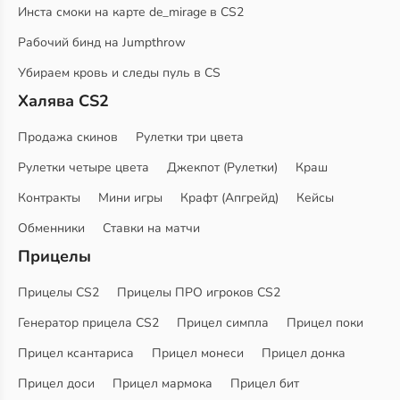
Инста смоки на карте de_mirage в CS2
Рабочий бинд на Jumpthrow
Убираем кровь и следы пуль в CS
Халява CS2
Продажа скинов
Рулетки три цвета
Рулетки четыре цвета
Джекпот (Рулетки)
Краш
Контракты
Мини игры
Крафт (Апгрейд)
Кейсы
Обменники
Ставки на матчи
Прицелы
Прицелы CS2
Прицелы ПРО игроков CS2
Генератор прицела CS2
Прицел симпла
Прицел поки
Прицел ксантариса
Прицел монеси
Прицел донка
Прицел доси
Прицел мармока
Прицел бит