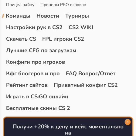
Прицел зайву
Прицелы PRO игроков
Команды
Новости
Турниры
Настройки рук в CS2
CS2 WIKI
Скачать CS
FPL игроки CS2
Лучшие CFG по загрузкам
Конфиги про игроков
Кфг блогеров и про
FAQ Вопрос/Ответ
Рейтинг сайтов
Приватный конфиг CS2
Играть в CS:GO онлайн
Бесплатные скины CS 2
Топ сайтов с халявой КС 2
О проекте
Получи +20% к депу и кейс моментально
на