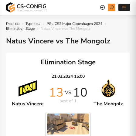
CS-CONFIG
Конфиги игроков CS2
Главная
Турниры
PGL CS2 Major Copenhagen 2024
Elimination Stage
Natus Vincere vs The Mongolz
Natus Vincere vs The Mongolz
Elimination Stage
21.03.2024 15:00
13
10
VS
best of 1
Natus Vincere
The Mongolz