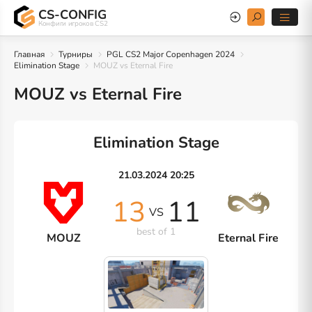
CS-CONFIG
Конфиги игроков CS2
Главная
Турниры
PGL CS2 Major Copenhagen 2024
Elimination Stage
MOUZ vs Eternal Fire
MOUZ vs Eternal Fire
Elimination Stage
21.03.2024 20:25
13
11
VS
best of 1
MOUZ
Eternal Fire