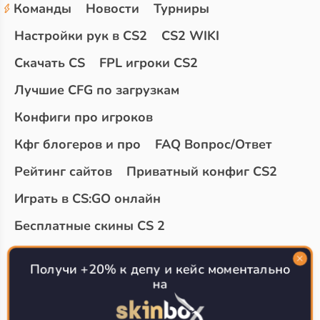
Команды
Новости
Турниры
Настройки рук в CS2
CS2 WIKI
Скачать CS
FPL игроки CS2
Лучшие CFG по загрузкам
Конфиги про игроков
Кфг блогеров и про
FAQ Вопрос/Ответ
Рейтинг сайтов
Приватный конфиг CS2
Играть в CS:GO онлайн
Бесплатные скины CS 2
Топ сайтов с халявой КС 2
О проекте
Получи +20% к депу и кейс моментально
на