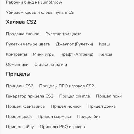
Рабочий бинд на Jumpthrow
Убираем кровь и следы пуль в CS
Халява CS2
Продажа скинов
Рулетки три цвета
Рулетки четыре цвета
Джекпот (Рулетки)
Краш
Контракты
Мини игры
Крафт (Апгрейд)
Кейсы
Обменники
Ставки на матчи
Прицелы
Прицелы CS2
Прицелы ПРО игроков CS2
Генератор прицела CS2
Прицел симпла
Прицел поки
Прицел ксантариса
Прицел монеси
Прицел донка
Прицел доси
Прицел мармока
Прицел бит
Прицел зайву
Прицелы PRO игроков