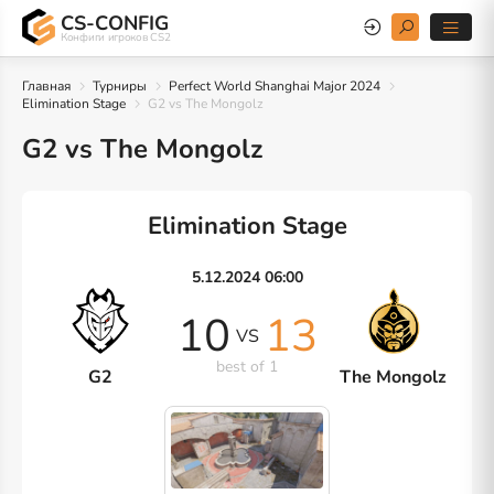
CS-CONFIG
Конфиги игроков CS2
Главная
Турниры
Perfect World Shanghai Major 2024
Elimination Stage
G2 vs The Mongolz
G2 vs The Mongolz
Elimination Stage
5.12.2024 06:00
10
13
VS
best of 1
G2
The Mongolz