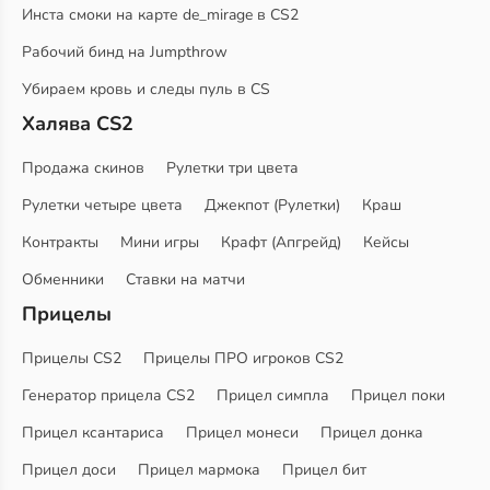
Инста смоки на карте de_mirage в CS2
Рабочий бинд на Jumpthrow
Убираем кровь и следы пуль в CS
Халява CS2
Продажа скинов
Рулетки три цвета
Рулетки четыре цвета
Джекпот (Рулетки)
Краш
Контракты
Мини игры
Крафт (Апгрейд)
Кейсы
Обменники
Ставки на матчи
Прицелы
Прицелы CS2
Прицелы ПРО игроков CS2
Генератор прицела CS2
Прицел симпла
Прицел поки
Прицел ксантариса
Прицел монеси
Прицел донка
Прицел доси
Прицел мармока
Прицел бит